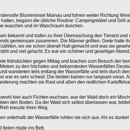
dervolle Blumeninsel Mainau und fuhren weiter Richtung Wes
hatten, begann die übliche Routine: Campingmöbel und Grill a
äsche waschen und im Waschraum duschen.
n bekannt und trafen zu ihrer Überraschung den Tierarzt und
bends gemeinsam zusammen. Die Männer grillten, Grete hatte ihr
rzählten, wo sie schon überall Halt gemacht und was sie geseh
lt und viel gelacht. Es war ein schöner und geselliger Abend,
te frühstückten gegen Mittag und brachen zum Besuch der berü
 Metern zu den höchsten und bekanntesten Wasserfällen Deutsch
d wanderten teils entlang der Wasserfälle und teils durch de
 war es sehr schwül. Die beiden kamen nur langsam voran. Auf
nderung machten sie Rast und aßen den restlichen Kartoffelsal
wohl hier auch Fichten wuchsen, war der Wald doch ein Misch
en den Boden. Da der Wald sich selbst überlassen war, bildet
 Reh kreuzte ihren Weg.
n unterhalb der Wasserfälle ruhten sie sich aus. Als es dunkel
 fielen müde ins Bett.