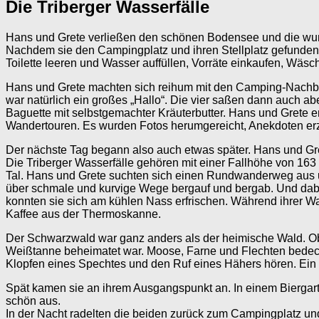
Die Triberger Wasserfälle
Hans und Grete verließen den schönen Bodensee und die wun
Nachdem sie den Campingplatz und ihren Stellplatz gefunden 
Toilette leeren und Wasser auffüllen, Vorräte einkaufen, W
Hans und Grete machten sich reihum mit den Camping-Nachbar
war natürlich ein großes „Hallo“. Die vier saßen dann auch a
Baguette mit selbstgemachter Kräuterbutter. Hans und Grete e
Wandertouren. Es wurden Fotos herumgereicht, Anekdoten erzäh
Der nächste Tag begann also auch etwas später. Hans und Gre
Die Triberger Wasserfälle gehören mit einer Fallhöhe von 163
Tal. Hans und Grete suchten sich einen Rundwanderweg aus un
über schmale und kurvige Wege bergauf und bergab. Und dabei
konnten sie sich am kühlen Nass erfrischen. Während ihrer Wa
Kaffee aus der Thermoskanne.
Der Schwarzwald war ganz anders als der heimische Wald. Ob
Weißtanne beheimatet war. Moose, Farne und Flechten bedeckt
Klopfen eines Spechtes und den Ruf eines Hähers hören. Ein
Spät kamen sie an ihrem Ausgangspunkt an. In einem Biergarte
schön aus.
In der Nacht radelten die beiden zurück zum Campingplatz und