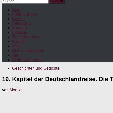
Suchen
nach:
Start
Fortbildungen
Bücher
Betreuung
Themen
Exklusiv
Taschen und Co.
Kontakt
Maw
Nichts verpassen!
App
Stellenangebote
Geschichten und Gedichte
19. Kapitel der Deutschlandreise. Die 
von
Monika