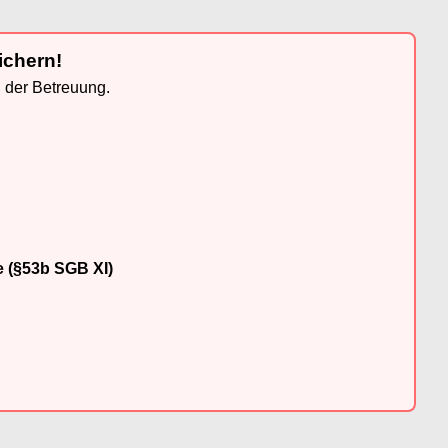
ichern!
n der Betreuung.
e (§53b SGB XI)