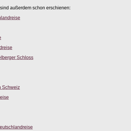
 sind außerdem schon erschienen:
hlandreise
e
dreise
elberger Schloss
en Schweiz
eise
Deutschlandreise