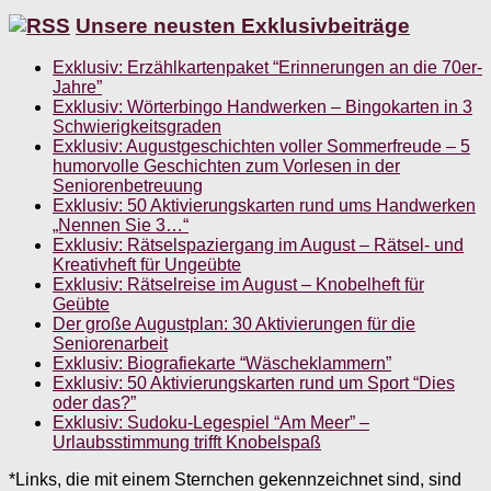
Unsere neusten Exklusivbeiträge
Exklusiv: Erzählkartenpaket “Erinnerungen an die 70er-
Jahre”
Exklusiv: Wörterbingo Handwerken – Bingokarten in 3
Schwierigkeitsgraden
Exklusiv: Augustgeschichten voller Sommerfreude – 5
humorvolle Geschichten zum Vorlesen in der
Seniorenbetreuung
Exklusiv: 50 Aktivierungskarten rund ums Handwerken
„Nennen Sie 3…“
Exklusiv: Rätselspaziergang im August – Rätsel- und
Kreativheft für Ungeübte
Exklusiv: Rätselreise im August – Knobelheft für
Geübte
Der große Augustplan: 30 Aktivierungen für die
Seniorenarbeit
Exklusiv: Biografiekarte “Wäscheklammern”
Exklusiv: 50 Aktivierungskarten rund um Sport “Dies
oder das?”
Exklusiv: Sudoku-Legespiel “Am Meer” –
Urlaubsstimmung trifft Knobelspaß
*Links, die mit einem Sternchen gekennzeichnet sind, sind