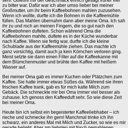
sehr. Obwohl mir der Geschmack ehrlich gesagt früher viel
zu bitter war. Dafür war ich aber umso lieber bei meiner
Großmutter, um ihr beim Kaffeebohnen mahlen zuzusehen.
Wenn ich wollte, durfte ich die Bohnen in die Kaffeemühle
füllen. Das Mahlen übernahm dann aber meine Oma. Ich sah
ihr zu und roch an meinen Fingern, die so gut nach den
Kaffeebohnen dufteten. Schon während Oma die
Kaffeebohnen mahlte, duftete es in der Küche wunderbar
nach Kaffee. Wenn sie fertig war, durfte ich die kleine
Schublade aus der Kaffeemühle ziehen. Das machte ich
ganz vorsichtig, damit auch ja kein Körnchen verloren ging.
Meist setzte sie dann einen Filter auf die Kaffeekanne mit
dem Blümchenmuster und brühte den Kaffee mit heißem
Wasser auf.
Bei meiner Oma gab es immer Kuchen oder Plätzchen zum
Kaffee. Sie hatte immer etwas Süßes da. Während sie ihren
frischen Kaffee trank, gab es für mich kalte Milch zum
Gebäck. Die schmeckte mir bei Oma immer viel besser als
zuhause. Ich genoss den Kaffeeduft sehr. So wie diese Zeit
bei meiner Oma.
Heute bin ich selbst ein begeisterter Kaffeeliebhaber – ich
rieche und schmecke ihn gern! Manchmal trinke ich ihn
schwarz, ein anderes Mal mit Milch und Zucker, so wie es mir
gerade beliebt. Aber am liebsten mit frisch gemahlenen