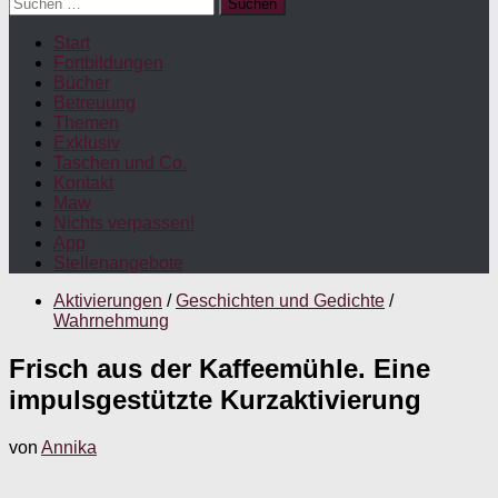
Suchen
nach:
Start
Fortbildungen
Bücher
Betreuung
Themen
Exklusiv
Taschen und Co.
Kontakt
Maw
Nichts verpassen!
App
Stellenangebote
Aktivierungen
/
Geschichten und Gedichte
/
Wahrnehmung
Frisch aus der Kaffeemühle. Eine
impulsgestützte Kurzaktivierung
von
Annika