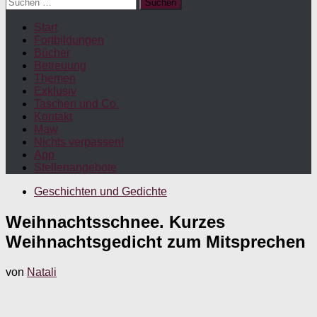
Suchen
nach:
Start
Fortbildungen
Bücher
Betreuung
Themen
Exklusiv
Taschen und Co.
Kontakt
Maw
Nichts verpassen!
App
Stellenangebote
Geschichten und Gedichte
Weihnachtsschnee. Kurzes
Weihnachtsgedicht zum Mitsprechen
von
Natali