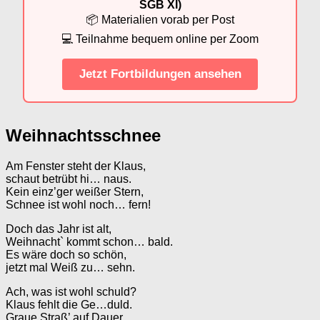
SGB XI)
📦 Materialien vorab per Post
💻 Teilnahme bequem online per Zoom
Jetzt Fortbildungen ansehen
Weihnachtsschnee
Am Fenster steht der Klaus,
schaut betrübt hi… naus.
Kein einz’ger weißer Stern,
Schnee ist wohl noch… fern!
Doch das Jahr ist alt,
Weihnacht` kommt schon… bald.
Es wäre doch so schön,
jetzt mal Weiß zu… sehn.
Ach, was ist wohl schuld?
Klaus fehlt die Ge…duld.
Graue Straß’ auf Dauer,