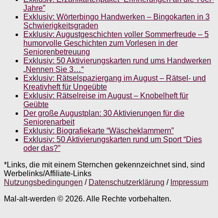
Jahre”
Exklusiv: Wörterbingo Handwerken – Bingokarten in 3
Schwierigkeitsgraden
Exklusiv: Augustgeschichten voller Sommerfreude – 5
humorvolle Geschichten zum Vorlesen in der
Seniorenbetreuung
Exklusiv: 50 Aktivierungskarten rund ums Handwerken
„Nennen Sie 3…“
Exklusiv: Rätselspaziergang im August – Rätsel- und
Kreativheft für Ungeübte
Exklusiv: Rätselreise im August – Knobelheft für
Geübte
Der große Augustplan: 30 Aktivierungen für die
Seniorenarbeit
Exklusiv: Biografiekarte “Wäscheklammern”
Exklusiv: 50 Aktivierungskarten rund um Sport “Dies
oder das?”
*Links, die mit einem Sternchen gekennzeichnet sind, sind
Werbelinks/Affiliate-Links
Nutzungsbedingungen
/
Datenschutzerklärung
/
Impressum
Mal-alt-werden © 2026. Alle Rechte vorbehalten.