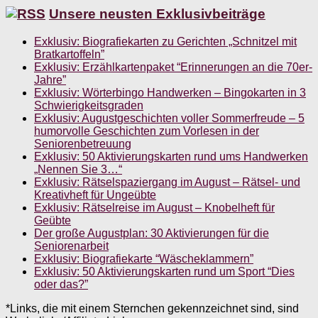
Unsere neusten Exklusivbeiträge
Exklusiv: Biografiekarten zu Gerichten „Schnitzel mit
Bratkartoffeln”
Exklusiv: Erzählkartenpaket “Erinnerungen an die 70er-
Jahre”
Exklusiv: Wörterbingo Handwerken – Bingokarten in 3
Schwierigkeitsgraden
Exklusiv: Augustgeschichten voller Sommerfreude – 5
humorvolle Geschichten zum Vorlesen in der
Seniorenbetreuung
Exklusiv: 50 Aktivierungskarten rund ums Handwerken
„Nennen Sie 3…“
Exklusiv: Rätselspaziergang im August – Rätsel- und
Kreativheft für Ungeübte
Exklusiv: Rätselreise im August – Knobelheft für
Geübte
Der große Augustplan: 30 Aktivierungen für die
Seniorenarbeit
Exklusiv: Biografiekarte “Wäscheklammern”
Exklusiv: 50 Aktivierungskarten rund um Sport “Dies
oder das?”
*Links, die mit einem Sternchen gekennzeichnet sind, sind