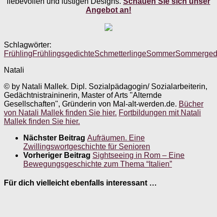
liebevollen und lustigen Designs.
Schauen Sie sich unser
Angebot an!
Schlagwörter:
Frühling
Frühlingsgedichte
Schmetterlinge
Sommer
Sommerged
Natali
© by Natali Mallek. Dipl. Sozialpädagogin/ Sozialarbeiterin,
Gedächtnistraininerin, Master of Arts "Alternde
Gesellschaften", Gründerin von Mal-alt-werden.de.
Bücher
von Natali Mallek finden Sie hier.
Fortbildungen mit Natali
Mallek finden Sie hier.
Nächster Beitrag
Aufräumen. Eine
Zwillingswortgeschichte für Senioren
Vorheriger Beitrag
Sightseeing in Rom – Eine
Bewegungsgeschichte zum Thema “Italien”
Für dich vielleicht ebenfalls interessant …