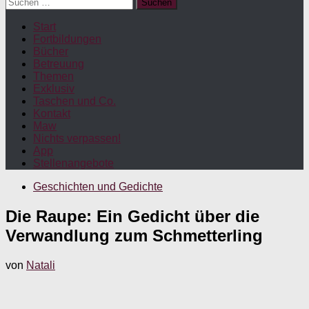
Suchen
nach:
Start
Fortbildungen
Bücher
Betreuung
Themen
Exklusiv
Taschen und Co.
Kontakt
Maw
Nichts verpassen!
App
Stellenangebote
Geschichten und Gedichte
Die Raupe: Ein Gedicht über die
Verwandlung zum Schmetterling
von
Natali