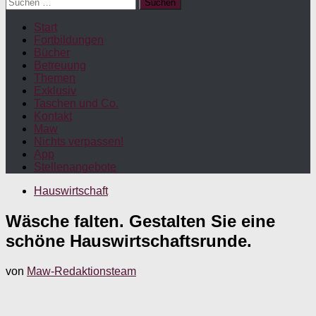
Suchen
nach:
Start
Fortbildungen
Bücher
Betreuung
Themen
Exklusiv
Taschen und Co.
Kontakt
Maw
Nichts verpassen!
App
Stellenangebote
Hauswirtschaft
Wäsche falten. Gestalten Sie eine
schöne Hauswirtschaftsrunde.
von
Maw-Redaktionsteam