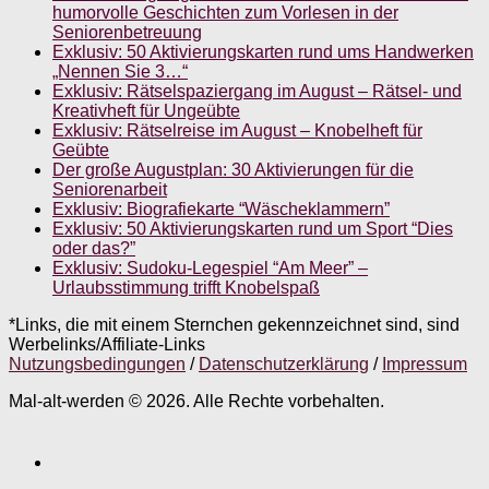
humorvolle Geschichten zum Vorlesen in der
Seniorenbetreuung
Exklusiv: 50 Aktivierungskarten rund ums Handwerken
„Nennen Sie 3…“
Exklusiv: Rätselspaziergang im August – Rätsel- und
Kreativheft für Ungeübte
Exklusiv: Rätselreise im August – Knobelheft für
Geübte
Der große Augustplan: 30 Aktivierungen für die
Seniorenarbeit
Exklusiv: Biografiekarte “Wäscheklammern”
Exklusiv: 50 Aktivierungskarten rund um Sport “Dies
oder das?”
Exklusiv: Sudoku-Legespiel “Am Meer” –
Urlaubsstimmung trifft Knobelspaß
*Links, die mit einem Sternchen gekennzeichnet sind, sind
Werbelinks/Affiliate-Links
Nutzungsbedingungen
/
Datenschutzerklärung
/
Impressum
Mal-alt-werden © 2026. Alle Rechte vorbehalten.