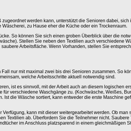
ugeordnet werden kann, unterstützt die Senioren dabei, sich in
ie Wäscherei, zu Hause eher die Küche oder ein Trockenraum.
cke. So können Sie sich einen groben Überblick über die notwen
twäsche). Stellen Sie neben den Textilien auch verschiedene Wä
 saubere Arbeitsfläche. Wenn Vorhanden, stellen Sie entsprechen
 Fall nur mit maximal zwei bis drei Senioren zusammen. So kön
einsam, welche Arbeitsschritte aktuell notwendig sind.
ren, ist es sinnvoll, mit der Arbeit auch an diesem logischen e
 für verschiedene Waschgänge zu. (Kochwäsche, Weißes, Bunt
in. Ist die Wäsche sortiert, kann entweder die erste Maschine g
r Verfügung, kann mit dieser weitergearbeitet werden. Ob man 
nen Textilien ab. Überfordern Sie die Teilnehmer nicht. Sauber
andtücher im Anschluss platzsparend in einem gleichmäßigen S