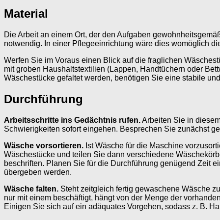
Material
Die Arbeit an einem Ort, der den Aufgaben gewohnheitsgemäß z
notwendig. In einer Pflegeeinrichtung wäre dies womöglich d
Werfen Sie im Voraus einen Blick auf die fraglichen Wäschestü
mit groben Haushaltstextilien (Lappen, Handtüchern oder Bet
Wäschestücke gefaltet werden, benötigen Sie eine stabile und
Durchführung
Arbeitsschritte ins Gedächtnis rufen.
Arbeiten Sie in diesem
Schwierigkeiten sofort eingehen. Besprechen Sie zunächst gem
Wäsche vorsortieren.
Ist Wäsche für die Maschine vorzusortie
Wäschestücke und teilen Sie dann verschiedene Wäschekörbe
beschriften. Planen Sie für die Durchführung genügend Zeit e
übergeben werden.
Wäsche falten.
Steht zeitgleich fertig gewaschene Wäsche zu
nur mit einem beschäftigt, hängt von der Menge der vorhande
Einigen Sie sich auf ein adäquates Vorgehen, sodass z. B. H