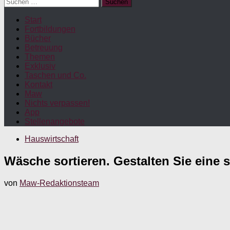
Suchen
nach:
Start
Fortbildungen
Bücher
Betreuung
Themen
Exklusiv
Taschen und Co.
Kontakt
Maw
Nichts verpassen!
App
Stellenangebote
Hauswirtschaft
Wäsche sortieren. Gestalten Sie eine
von
Maw-Redaktionsteam