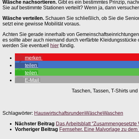
Wäsche nachsortieren.
Gibt es ein bestimmtes Prinzip, nac
Sie auf bestimmte Stationen verteilt? Wenn ja, dann versuche
Wäsche verteilen.
Schauen Sie schließlich, ob Sie die Senior
setzt eine gewisse Mobilität voraus.
Achten Sie gerade innerhalb von Gemeinschaftseinrichtungen a
es sollte aber auch niemand durch verfärbte Kleidungsstück
werden Sie eventuell
hier
fündig.
merken
teilen
teilen
E-Mail
Taschen, Tassen, T-Shirts und 
Schlagwörter:
Hauswirtschaftsrunden
Wäsche
Waschen
Nächster Beitrag
Das Arbeitsblatt “Zusammengesetzte
Vorheriger Beitrag
Fernseher. Eine Malvorlage zu dem