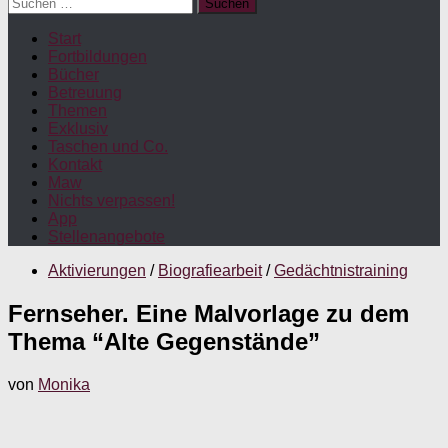
Suchen
nach:
Start
Fortbildungen
Bücher
Betreuung
Themen
Exklusiv
Taschen und Co.
Kontakt
Maw
Nichts verpassen!
App
Stellenangebote
Aktivierungen
/
Biografiearbeit
/
Gedächtnistraining
Fernseher. Eine Malvorlage zu dem
Thema “Alte Gegenstände”
von
Monika