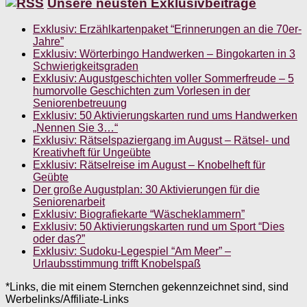
Unsere neusten Exklusivbeiträge
Exklusiv: Erzählkartenpaket “Erinnerungen an die 70er-
Jahre”
Exklusiv: Wörterbingo Handwerken – Bingokarten in 3
Schwierigkeitsgraden
Exklusiv: Augustgeschichten voller Sommerfreude – 5
humorvolle Geschichten zum Vorlesen in der
Seniorenbetreuung
Exklusiv: 50 Aktivierungskarten rund ums Handwerken
„Nennen Sie 3…“
Exklusiv: Rätselspaziergang im August – Rätsel- und
Kreativheft für Ungeübte
Exklusiv: Rätselreise im August – Knobelheft für
Geübte
Der große Augustplan: 30 Aktivierungen für die
Seniorenarbeit
Exklusiv: Biografiekarte “Wäscheklammern”
Exklusiv: 50 Aktivierungskarten rund um Sport “Dies
oder das?”
Exklusiv: Sudoku-Legespiel “Am Meer” –
Urlaubsstimmung trifft Knobelspaß
*Links, die mit einem Sternchen gekennzeichnet sind, sind
Werbelinks/Affiliate-Links