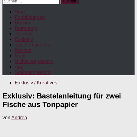
Suchen
nach:
Start
Fortbildungen
Bücher
Betreuung
Themen
Exklusiv
Taschen und Co.
Kontakt
Maw
Nichts verpassen!
App
Stellenangebote
Exklusiv
/
Kreatives
Exklusiv: Bastelanleitung für zwei
Fische aus Tonpapier
von
Andrea