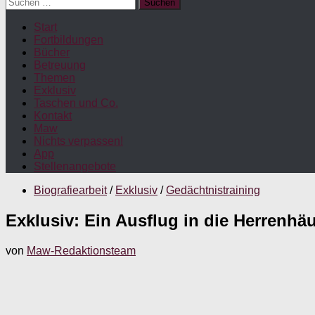
Suchen
nach:
Start
Fortbildungen
Bücher
Betreuung
Themen
Exklusiv
Taschen und Co.
Kontakt
Maw
Nichts verpassen!
App
Stellenangebote
Biografiearbeit
/
Exklusiv
/
Gedächtnistraining
Exklusiv: Ein Ausflug in die Herrenhä
von
Maw-Redaktionsteam