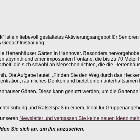
ist ein liebevoll gestaltetes Aktivierungsangebot für Seniore
 Gedächtnistraining:
n die Herrenhäuser Gärten in Hannover. Besonders hervorgehoben
labyrinth und einer imposanten Fontäne, die bis zu 70 Meter 
arbeit, die sich sowohl an Menschen richten, die die Herrenhäu
rinth. Die Aufgabe lautet: „Finden Sie den Weg durch das Hecken
Konzentration, räumliches Denken und bietet einen unterhaltsam
 Herrenhäuser Gärten. Diese kann genutzt werden, um die Garten
chtnisübung und Rätselspaß in einem. Ideal für Gruppenangeb
n unseren
Newsletter und verpassen Sie keine neuen Ideen mehr
elden Sie sich an, um ihn anzusehen.