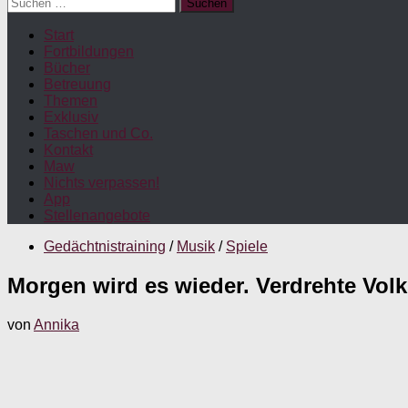
Suchen
nach:
Start
Fortbildungen
Bücher
Betreuung
Themen
Exklusiv
Taschen und Co.
Kontakt
Maw
Nichts verpassen!
App
Stellenangebote
Gedächtnistraining
/
Musik
/
Spiele
Morgen wird es wieder. Verdrehte Vol
von
Annika