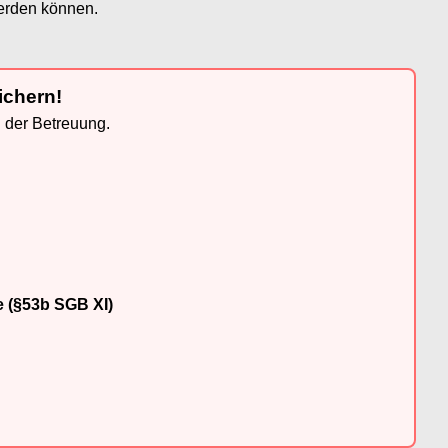
werden können.
ichern!
n der Betreuung.
e (§53b SGB XI)