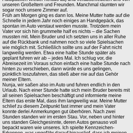
unseren Großeltern und Freunden. Manchmal räumten wir
sogar noch unsere Zimmer auf.
Früh am Morgen ging es dann los. Meine Mutter hatte auf die
Schnelle in jedem Jahr noch einiges an Handgepäck, das
spontan im Auto verstaut werden musste. Trotzdem mein
Vater vor sich hin grummelte half es nichts – die Sachen
mussten mit. Mein Bruder und ich setzten uns in aller Ruhe
auf die Rückbank und nahmen noch so viele Spielsachen
wie möglich mit. Schließlich sollte uns auf der Fahrt nicht
langweilig werden. Etwa eine halbe Stunde später als
geplant fuhren wir ab – jedes Mal. Ich schlug vor, die
Abreisezeit im Voraus schon einfach eine halbe Stunde nach
hinten zu verschieben, dann würde es uns gelingen,
pünktlich loszufahren, das stieß aber nie auf das Gehör
meiner Eltern.
Nunja, wir saßen also im Auto und fuhren endlich in den
Urlaub. Nach einer Stunde hatte sich mein Bruder bereits mit
all seinen Spielsachen beschäftigt und informierte meine
Eltern das erste Mal, dass ihm langweilig war. Meine Mutter
schlief zu diesem Zeitpunkt fast immer und mein Vater
konnte derlei Anmerkungen gut überhören. Nach zwei
Stunden standen wir im ersten Stau. Vor, neben und hinter
uns standen Gleichgesinnte, deren Autos genauso voll
bepackt waren wie unseres. Ich spielte Kennzeichen-
Erkennen, was ungefähr darauf hinauslief, dass ich meinen