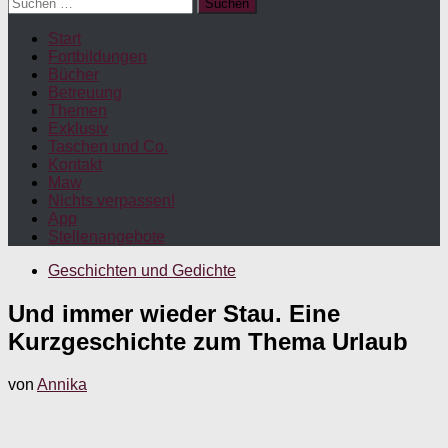
Suchen
nach:
Start
Fortbildungen
Bücher
Betreuung
Themen
Exklusiv
Taschen und Co.
Kontakt
Maw
Nichts verpassen!
App
Stellenangebote
Geschichten und Gedichte
Und immer wieder Stau. Eine
Kurzgeschichte zum Thema Urlaub
von
Annika