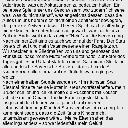
Vater fragte, was die Abkürzungen zu bedeuten hatten. Ein
beliebtes Spiel unter uns Geschwistern war zudem “Ich sehe
was, was du nicht siehst”, was angesichts dessen, dass die
Autos um uns herum sich nicht einen Zentimeter bewegten,
der perfekte Zeitvertreib war. Diesem Spiel machte allerdings
meine Mutter, die unterdessen aufgewacht war, nach kurzer
Zeit ein Ende, weil ihr das ewige “Nein” auf die Nerven ging.
Nach einiger Zeit ging es auch weiter auf der Fahrt. Der Stau
löste sich auf und mein Vater steuerte einen Rastplatz an.
Wir streckten alle Gliedmaßen von uns und genossen das
Frühstück, dass meine Mutter vorbereitet hatte. Zur Feier des
Tages gab es auf Urlaubsfahrten immer Salami am Stück für
alle und frische Bayerische Brezen – das schmeckte!
Nachdem wir alle einmal auf der Toilette waren ging es
weiter.
Nach einer halben Stunde standen wir im nächsten Stau.
Diesmal rätselte meine Mutter in Kreuzworträtselheften, mein
Bruder schlief und ich krümelte die Rückbank mit Keksen
voll, die meine Oma mir für die Fahrt zugesteckt hatte.
Insgesamt durchfuhren wir alljährlich auf unseren
Urlaubsfahrten ungefähr drei Staus, egal wo hin es ging. Ich
kann nicht sagen, dass die Zeit für uns Kinder nicht
unterhaltsam gewesen wäre… Meine Eltern sahen das
allerdings anders – so war jedenfalls mein Gefühl.