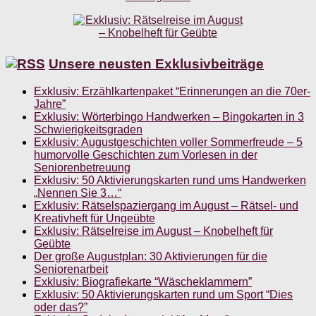
Unsere neusten Exklusivbeiträge
Exklusiv: Erzählkartenpaket “Erinnerungen an die 70er-
Jahre”
Exklusiv: Wörterbingo Handwerken – Bingokarten in 3
Schwierigkeitsgraden
Exklusiv: Augustgeschichten voller Sommerfreude – 5
humorvolle Geschichten zum Vorlesen in der
Seniorenbetreuung
Exklusiv: 50 Aktivierungskarten rund ums Handwerken
„Nennen Sie 3…“
Exklusiv: Rätselspaziergang im August – Rätsel- und
Kreativheft für Ungeübte
Exklusiv: Rätselreise im August – Knobelheft für
Geübte
Der große Augustplan: 30 Aktivierungen für die
Seniorenarbeit
Exklusiv: Biografiekarte “Wäscheklammern”
Exklusiv: 50 Aktivierungskarten rund um Sport “Dies
oder das?”