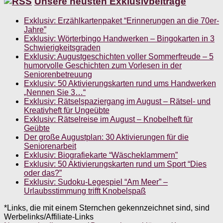
Unsere neusten Exklusivbeiträge
Exklusiv: Erzählkartenpaket “Erinnerungen an die 70er-
Jahre”
Exklusiv: Wörterbingo Handwerken – Bingokarten in 3
Schwierigkeitsgraden
Exklusiv: Augustgeschichten voller Sommerfreude – 5
humorvolle Geschichten zum Vorlesen in der
Seniorenbetreuung
Exklusiv: 50 Aktivierungskarten rund ums Handwerken
„Nennen Sie 3…“
Exklusiv: Rätselspaziergang im August – Rätsel- und
Kreativheft für Ungeübte
Exklusiv: Rätselreise im August – Knobelheft für
Geübte
Der große Augustplan: 30 Aktivierungen für die
Seniorenarbeit
Exklusiv: Biografiekarte “Wäscheklammern”
Exklusiv: 50 Aktivierungskarten rund um Sport “Dies
oder das?”
Exklusiv: Sudoku-Legespiel “Am Meer” –
Urlaubsstimmung trifft Knobelspaß
*Links, die mit einem Sternchen gekennzeichnet sind, sind
Werbelinks/Affiliate-Links