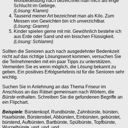
Wortbedeutung nach bezeichnet man mich als enge
Schlucht im Gebirge.
(Lösung: Klamm)
Tausend meiner Art bezeichnet man als Kilo. Zum
Messen von Gewichten bin ich unverzichtbar.
(Lösung: Gramm)
Kinder spielen gerne mit mir. Gewöhnlich bestehe ich
aus Erde oder Sand und ein bisschen Flüssigkeit.
(Lösung: Schlamm)
Sollten die Senioren auch nach ausgedehnter Bedenkzeit
nicht auf das richtige Lösungswort kommen, versuchen Sie
die Teilnehmenden mit ein paar Tipps zu unterstützen.
Vermeiden Sie es wenn möglich, die Lösung bekannt zu
geben. Ein positives Erfolgserlebnis ist für die Senioren sehr
wichtig.
Suchen Sie in Anlehnung an das Thema Friseur im
Anschluss an das Rätsel gemeinsam nach Wörtern, die
Bürste
enthalten. Schreiben Sie die gefundenen Begriffe an
ein Flipchart.
Beispiele
: Bürstenkopf, Rundbürste, Zahnbürste, bürsten,
Haarbürste, Bürstenstiel, Abbürsten, Einbürsten, gebürstet,
bürstend, Aufbürsten, Bartbürste, Spülbürste, Topfbürste,
Wurzelbürste, und, und, und…