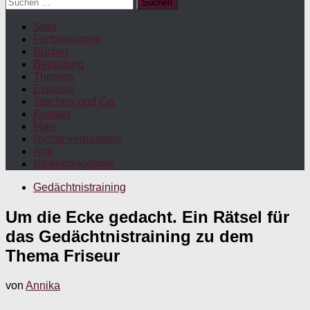
Suchen
nach:
Start
Fortbildungen
Bücher
Betreuung
Themen
Exklusiv
Taschen und Co.
Kontakt
Maw
Nichts verpassen!
App
Stellenangebote
Gedächtnistraining
Um die Ecke gedacht. Ein Rätsel für
das Gedächtnistraining zu dem
Thema Friseur
von
Annika