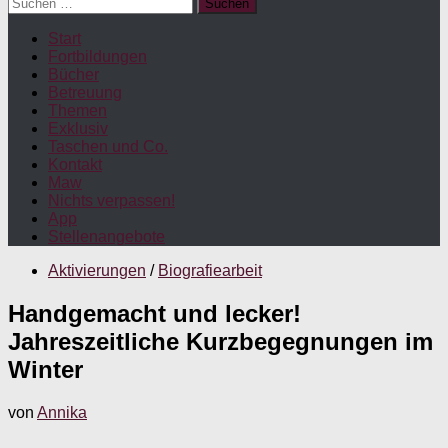
Suchen
nach:
Start
Fortbildungen
Bücher
Betreuung
Themen
Exklusiv
Taschen und Co.
Kontakt
Maw
Nichts verpassen!
App
Stellenangebote
Aktivierungen
/
Biografiearbeit
Handgemacht und lecker!
Jahreszeitliche Kurzbegegnungen im
Winter
von
Annika