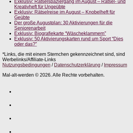
Exklusiv: Rätselspaziergang im August – Rätsel- und
Kreativheft für Ungeübte
Exklusiv: Rätselreise im August – Knobelheft für
Geübte
Der große Augustplan: 30 Aktivierungen für die
Seniorenarbeit
Exklusiv: Biografiekarte “Wäscheklammern”
Exklusiv: 50 Aktivierungskarten rund um Sport “Dies
oder das?”
*Links, die mit einem Sternchen gekennzeichnet sind, sind
Werbelinks/Affiliate-Links
Nutzungsbedingungen
/
Datenschutzerklärung
/
Impressum
Mal-alt-werden © 2026. Alle Rechte vorbehalten.