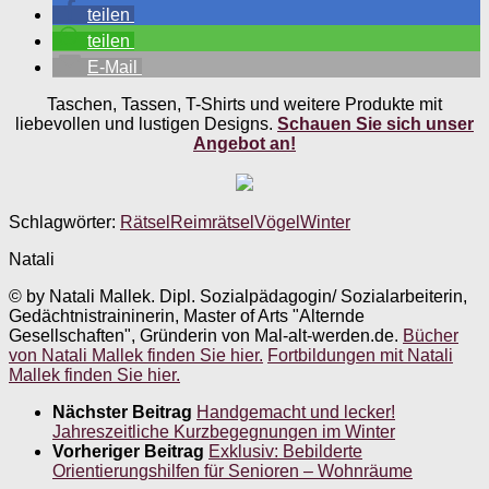
teilen
teilen
E-Mail
Taschen, Tassen, T-Shirts und weitere Produkte mit
liebevollen und lustigen Designs.
Schauen Sie sich unser
Angebot an!
Schlagwörter:
Rätsel
Reimrätsel
Vögel
Winter
Natali
© by Natali Mallek. Dipl. Sozialpädagogin/ Sozialarbeiterin,
Gedächtnistraininerin, Master of Arts "Alternde
Gesellschaften", Gründerin von Mal-alt-werden.de.
Bücher
von Natali Mallek finden Sie hier.
Fortbildungen mit Natali
Mallek finden Sie hier.
Nächster Beitrag
Handgemacht und lecker!
Jahreszeitliche Kurzbegegnungen im Winter
Vorheriger Beitrag
Exklusiv: Bebilderte
Orientierungshilfen für Senioren – Wohnräume