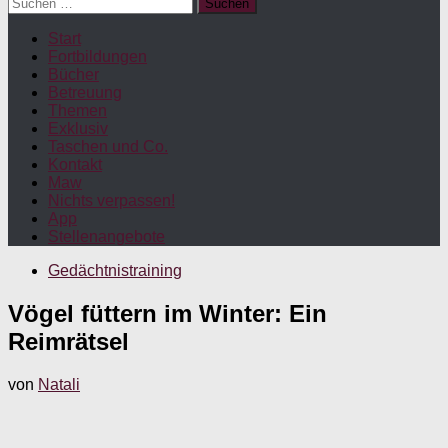
Suchen
nach:
Start
Fortbildungen
Bücher
Betreuung
Themen
Exklusiv
Taschen und Co.
Kontakt
Maw
Nichts verpassen!
App
Stellenangebote
Gedächtnistraining
Vögel füttern im Winter: Ein
Reimrätsel
von
Natali