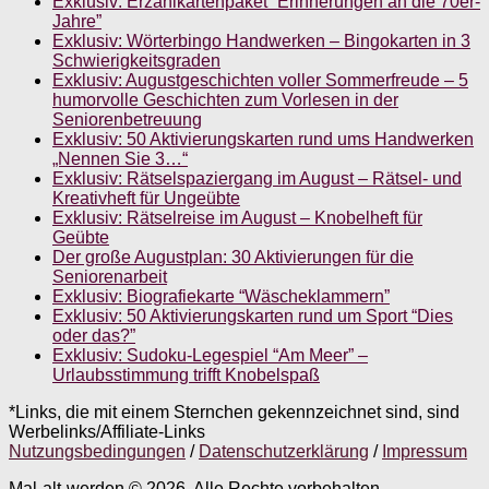
Exklusiv: Erzählkartenpaket “Erinnerungen an die 70er-
Jahre”
Exklusiv: Wörterbingo Handwerken – Bingokarten in 3
Schwierigkeitsgraden
Exklusiv: Augustgeschichten voller Sommerfreude – 5
humorvolle Geschichten zum Vorlesen in der
Seniorenbetreuung
Exklusiv: 50 Aktivierungskarten rund ums Handwerken
„Nennen Sie 3…“
Exklusiv: Rätselspaziergang im August – Rätsel- und
Kreativheft für Ungeübte
Exklusiv: Rätselreise im August – Knobelheft für
Geübte
Der große Augustplan: 30 Aktivierungen für die
Seniorenarbeit
Exklusiv: Biografiekarte “Wäscheklammern”
Exklusiv: 50 Aktivierungskarten rund um Sport “Dies
oder das?”
Exklusiv: Sudoku-Legespiel “Am Meer” –
Urlaubsstimmung trifft Knobelspaß
*Links, die mit einem Sternchen gekennzeichnet sind, sind
Werbelinks/Affiliate-Links
Nutzungsbedingungen
/
Datenschutzerklärung
/
Impressum
Mal-alt-werden © 2026. Alle Rechte vorbehalten.