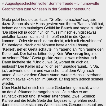
⭐
Augustgeschichten voller Sommerfreude – 5 humorvolle
Geschichten zum Vorlesen in der Seniorenbetreuung
Greta putzt heute das Haus. “Großreinemachen” sagt sie
dazu. Schon als sie Hans gestern von ihrem Plan erzählt hat,
bekam der ein mulmiges Gefühl im Bauch und sagte zu sich:
“Da störe ich ja doch nur. Ich muss mir schleunigst etwas
einfallen lassen, damit ich ihr bloß nicht in die Quere
komme… Oder sie noch daran denkt, mich mit einzubinden”.
Er überlegte. Nach drei Minuten hatte er die Lösung.
“Keller!”, rief er. Greta schaute ihn fragend an. “Ich räume den
Keller auf. Der hat es bitternötig. Kein
Werkzeug
liegt mehr
an seinem Platz.” Greta guckte zuerst etwas misstrauisch.
Dann lächelte sie. “Und du weißt, worauf du dich da
einlässt? Der Keller ist wirklich sehr unaufgeräumt…”. “Ja,
ja,”, antwortete er ihr und war schon auf dem Weg nach
unten. Als er vor dem Chaos stand, wurde Hans kurzerhand
wirklich etwas komisch im Bauch. Er fing sich jedoch schnell
wieder.
Über Nacht hat er sich ein paar Gedanken gemacht, wie er
an das Aufräumen herangehen soll. Jetzt sitzt er am
Frühstückstisch und ist voller Tatendrang. Zwei Schluck
Kaffee und die letzte Seite der Tageszeitung fehlen noch,
dann möchte er sich ans Werk machen. Genauer gesagt ans