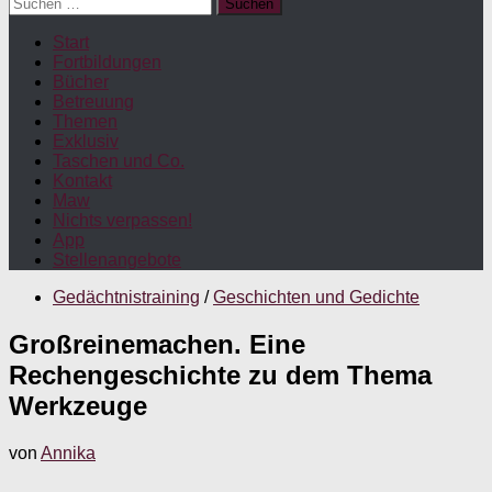
Suchen
nach:
Start
Fortbildungen
Bücher
Betreuung
Themen
Exklusiv
Taschen und Co.
Kontakt
Maw
Nichts verpassen!
App
Stellenangebote
Gedächtnistraining
/
Geschichten und Gedichte
Großreinemachen. Eine
Rechengeschichte zu dem Thema
Werkzeuge
von
Annika