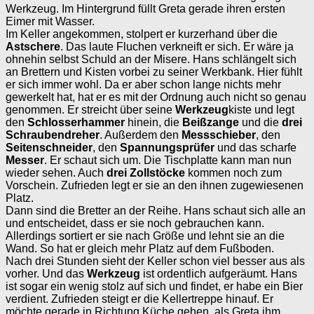
Werkzeug. Im Hintergrund füllt Greta gerade ihren ersten
Eimer mit Wasser.
Im Keller angekommen, stolpert er kurzerhand über die
Astschere
. Das laute Fluchen verkneift er sich. Er wäre ja
ohnehin selbst Schuld an der Misere. Hans schlängelt sich
an Brettern und Kisten vorbei zu seiner Werkbank. Hier fühlt
er sich immer wohl. Da er aber schon lange nichts mehr
gewerkelt hat, hat er es mit der Ordnung auch nicht so genau
genommen. Er streicht über seine
Werkzeug
kiste und legt
den
Schlosserhammer
hinein, die
Beißzange
und die
drei
Schraubendreher
. Außerdem den
Messschieber
, den
Seitenschneider
, den
Spannungsprüfer
und das scharfe
Messer
. Er schaut sich um. Die Tischplatte kann man nun
wieder sehen. Auch
drei Zollstöcke
kommen noch zum
Vorschein. Zufrieden legt er sie an den ihnen zugewiesenen
Platz.
Dann sind die Bretter an der Reihe. Hans schaut sich alle an
und entscheidet, dass er sie noch gebrauchen kann.
Allerdings sortiert er sie nach Größe und lehnt sie an die
Wand. So hat er gleich mehr Platz auf dem Fußboden.
Nach drei Stunden sieht der Keller schon viel besser aus als
vorher. Und das
Werkzeug
ist ordentlich aufgeräumt. Hans
ist sogar ein wenig stolz auf sich und findet, er habe ein Bier
verdient. Zufrieden steigt er die Kellertreppe hinauf. Er
möchte gerade in Richtung Küche gehen, als Greta ihm