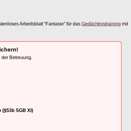
enloses Arbeitsblatt “Fantasie” für das
Gedächtnistraining
mit
ichern!
n der Betreuung.
e (§53b SGB XI)