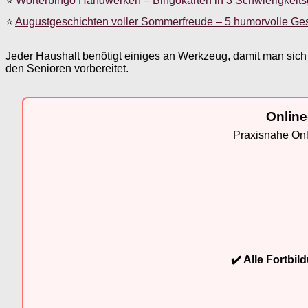
⭐
Wörterbingo Handwerken – Bingokarten in 3 Schwierigkeit
⭐
Augustgeschichten voller Sommerfreude – 5 humorvolle Ge
Jeder Haushalt benötigt einiges an Werkzeug, damit man sich
den Senioren vorbereitet.
Online
Praxisnahe Onli
✔️ Alle Fortbi