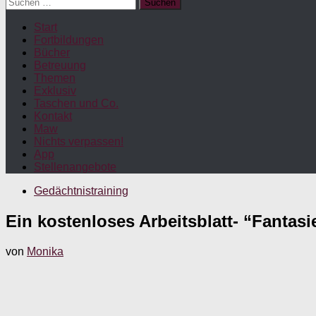
Suchen
nach:
Start
Fortbildungen
Bücher
Betreuung
Themen
Exklusiv
Taschen und Co.
Kontakt
Maw
Nichts verpassen!
App
Stellenangebote
Gedächtnistraining
Ein kostenloses Arbeitsblatt- “Fanta
von
Monika