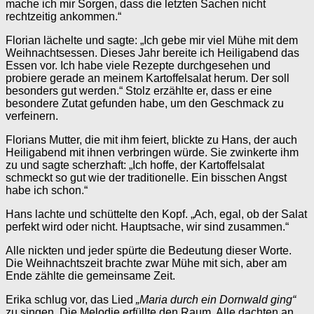
mache ich mir Sorgen, dass die letzten Sachen nicht
rechtzeitig ankommen.“
Florian lächelte und sagte: „Ich gebe mir viel Mühe mit dem
Weihnachtsessen. Dieses Jahr bereite ich Heiligabend das
Essen vor. Ich habe viele Rezepte durchgesehen und
probiere gerade an meinem Kartoffelsalat herum. Der soll
besonders gut werden.“ Stolz erzählte er, dass er eine
besondere Zutat gefunden habe, um den Geschmack zu
verfeinern.
Florians Mutter, die mit ihm feiert, blickte zu Hans, der auch
Heiligabend mit ihnen verbringen würde. Sie zwinkerte ihm
zu und sagte scherzhaft: „Ich hoffe, der Kartoffelsalat
schmeckt so gut wie der traditionelle. Ein bisschen Angst
habe ich schon.“
Hans lachte und schüttelte den Kopf. „Ach, egal, ob der Salat
perfekt wird oder nicht. Hauptsache, wir sind zusammen.“
Alle nickten und jeder spürte die Bedeutung dieser Worte.
Die Weihnachtszeit brachte zwar Mühe mit sich, aber am
Ende zählte die gemeinsame Zeit.
Erika schlug vor, das Lied
„Maria durch ein Dornwald ging“
zu singen. Die Melodie erfüllte den Raum. Alle dachten an