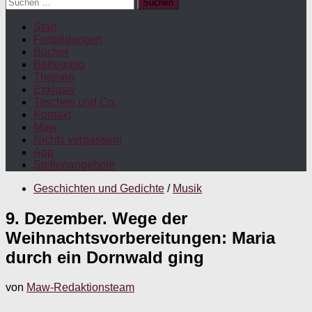
Suchen
nach:
Start
Fortbildungen
Bücher
Betreuung
Themen
Exklusiv
Taschen und Co.
Kontakt
Maw
Nichts verpassen!
App
Stellenangebote
Geschichten und Gedichte
/
Musik
9. Dezember. Wege der
Weihnachtsvorbereitungen: Maria
durch ein Dornwald ging
von
Maw-Redaktionsteam