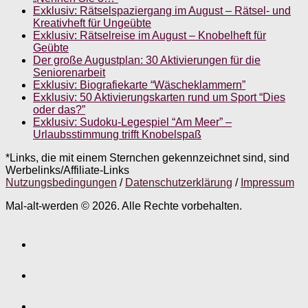
Exklusiv: Rätselspaziergang im August – Rätsel- und
Kreativheft für Ungeübte
Exklusiv: Rätselreise im August – Knobelheft für
Geübte
Der große Augustplan: 30 Aktivierungen für die
Seniorenarbeit
Exklusiv: Biografiekarte “Wäscheklammern”
Exklusiv: 50 Aktivierungskarten rund um Sport “Dies
oder das?”
Exklusiv: Sudoku-Legespiel “Am Meer” –
Urlaubsstimmung trifft Knobelspaß
*Links, die mit einem Sternchen gekennzeichnet sind, sind
Werbelinks/Affiliate-Links
Nutzungsbedingungen
/
Datenschutzerklärung
/
Impressum
Mal-alt-werden © 2026. Alle Rechte vorbehalten.