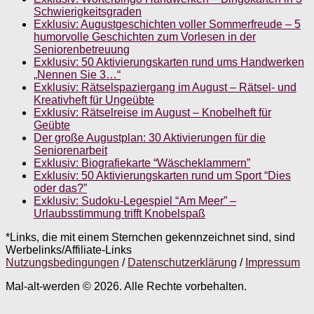
Schwierigkeitsgraden
Exklusiv: Augustgeschichten voller Sommerfreude – 5
humorvolle Geschichten zum Vorlesen in der
Seniorenbetreuung
Exklusiv: 50 Aktivierungskarten rund ums Handwerken
„Nennen Sie 3…“
Exklusiv: Rätselspaziergang im August – Rätsel- und
Kreativheft für Ungeübte
Exklusiv: Rätselreise im August – Knobelheft für
Geübte
Der große Augustplan: 30 Aktivierungen für die
Seniorenarbeit
Exklusiv: Biografiekarte “Wäscheklammern”
Exklusiv: 50 Aktivierungskarten rund um Sport “Dies
oder das?”
Exklusiv: Sudoku-Legespiel “Am Meer” –
Urlaubsstimmung trifft Knobelspaß
*Links, die mit einem Sternchen gekennzeichnet sind, sind
Werbelinks/Affiliate-Links
Nutzungsbedingungen
/
Datenschutzerklärung
/
Impressum
Mal-alt-werden © 2026. Alle Rechte vorbehalten.