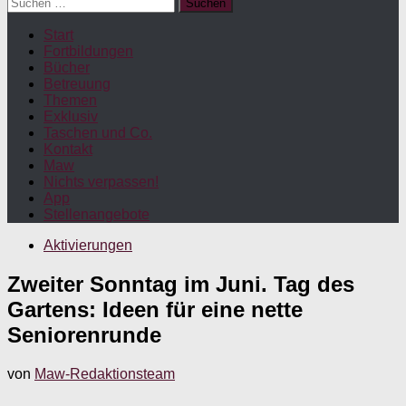
Suchen
nach:
Start
Fortbildungen
Bücher
Betreuung
Themen
Exklusiv
Taschen und Co.
Kontakt
Maw
Nichts verpassen!
App
Stellenangebote
Aktivierungen
Zweiter Sonntag im Juni. Tag des
Gartens: Ideen für eine nette
Seniorenrunde
von
Maw-Redaktionsteam