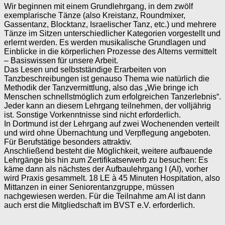
Wir beginnen mit einem Grundlehrgang, in dem zwölf
exemplarische Tänze (also Kreistanz, Roundmixer,
Gassentanz, Blocktanz, Israelischer Tanz, etc.) und mehrere
Tänze im Sitzen unterschiedlicher Kategorien vorgestellt und
erlernt werden. Es werden musikalische Grundlagen und
Einblicke in die körperlichen Prozesse des Alterns vermittelt
– Basiswissen für unsere Arbeit.
Das Lesen und selbstständige Erarbeiten von
Tanzbeschreibungen ist genauso Thema wie natürlich die
Methodik der Tanzvermittlung, also das „Wie bringe ich
Menschen schnellstmöglich zum erfolgreichen Tanzerlebnis“.
Jeder kann an diesem Lehrgang teilnehmen, der volljährig
ist. Sonstige Vorkenntnisse sind nicht erforderlich.
In Dortmund ist der Lehrgang auf zwei Wochenenden verteilt
und wird ohne Übernachtung und Verpflegung angeboten.
Für Berufstätige besonders attraktiv.
Anschließend besteht die Möglichkeit, weitere aufbauende
Lehrgänge bis hin zum Zertifikatserwerb zu besuchen: Es
käme dann als nächstes der Aufbaulehrgang I (AI), vorher
wird Praxis gesammelt. 18 LE à 45 Minuten Hospitation, also
Mittanzen in einer Seniorentanzgruppe, müssen
nachgewiesen werden. Für die Teilnahme am AI ist dann
auch erst die Mitgliedschaft im BVST e.V. erforderlich.