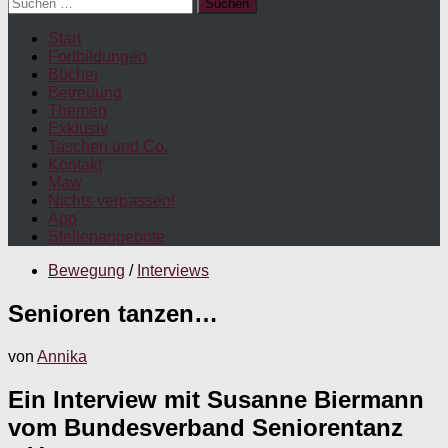
Suchen
nach:
Start
Fortbildungen
Bücher
Betreuung
Themen
Exklusiv
Taschen und Co.
Kontakt
Maw
Nichts verpassen!
App
Stellenangebote
Bewegung
/
Interviews
Senioren tanzen…
von
Annika
Ein Interview mit Susanne Biermann
vom Bundesverband Seniorentanz