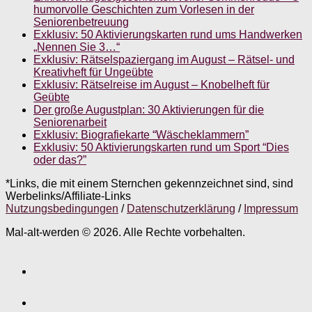
humorvolle Geschichten zum Vorlesen in der
Seniorenbetreuung
Exklusiv: 50 Aktivierungskarten rund ums Handwerken
„Nennen Sie 3…“
Exklusiv: Rätselspaziergang im August – Rätsel- und
Kreativheft für Ungeübte
Exklusiv: Rätselreise im August – Knobelheft für
Geübte
Der große Augustplan: 30 Aktivierungen für die
Seniorenarbeit
Exklusiv: Biografiekarte “Wäscheklammern”
Exklusiv: 50 Aktivierungskarten rund um Sport “Dies
oder das?”
*Links, die mit einem Sternchen gekennzeichnet sind, sind
Werbelinks/Affiliate-Links
Nutzungsbedingungen
/
Datenschutzerklärung
/
Impressum
Mal-alt-werden © 2026. Alle Rechte vorbehalten.