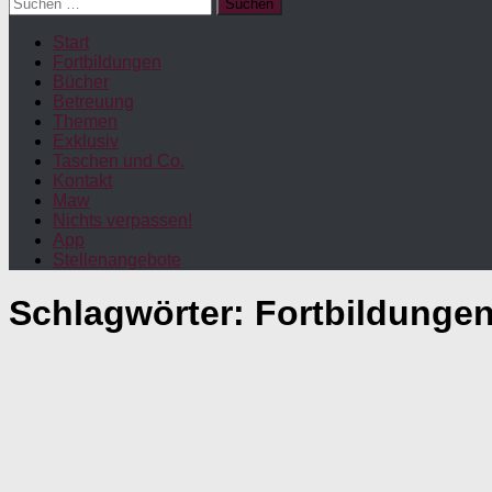
Suchen
nach:
Start
Fortbildungen
Bücher
Betreuung
Themen
Exklusiv
Taschen und Co.
Kontakt
Maw
Nichts verpassen!
App
Stellenangebote
Schlagwörter:
Fortbildunge