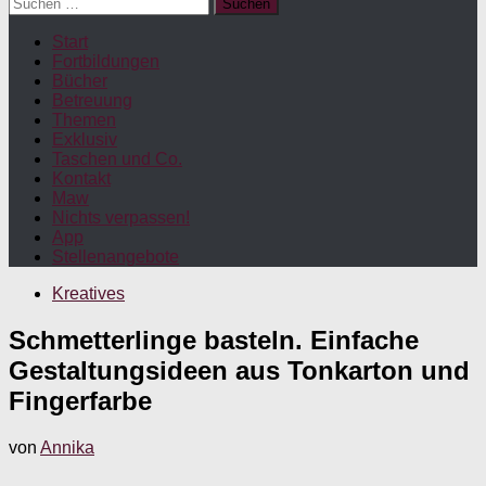
Suchen
nach:
Start
Fortbildungen
Bücher
Betreuung
Themen
Exklusiv
Taschen und Co.
Kontakt
Maw
Nichts verpassen!
App
Stellenangebote
Kreatives
Schmetterlinge basteln. Einfache
Gestaltungsideen aus Tonkarton und
Fingerfarbe
von
Annika