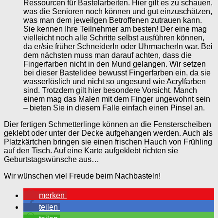
Ressourcen für Bastelarbeiten. Hier gilt es zu schauen,
was die Senioren noch können und gut einzuschätzen,
was man dem jeweilgen Betroffenen zutrauen kann.
Sie kennen Ihre Teilnehmer am besten! Der eine mag
vielleicht noch alle Schritte selbst ausführen können,
da er/sie früher SchneiderIn oder UhrmacherIn war. Bei
dem nächsten muss man darauf achten, dass die
Fingerfarben nicht in den Mund gelangen. Wir setzen
bei dieser Bastelidee bewusst Fingerfarben ein, da sie
wasserlöslich und nicht so ungesund wie Acrylfarben
sind. Trotzdem gilt hier besondere Vorsicht. Manch
einem mag das Malen mit dem Finger ungewohnt sein
– bieten Sie in diesem Falle einfach einen Pinsel an.
Dier fertigen Schmetterlinge können an die Fensterscheiben
geklebt oder unter der Decke aufgehangen werden. Auch als
Platzkärtchen bringen sie einen frischen Hauch von Frühling
auf den Tisch. Auf eine Karte aufgeklebt richten sie
Geburtstagswünsche aus…
Wir wünschen viel Freude beim Nachbasteln!
merken
teilen