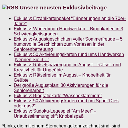
Unsere neusten Exklusivbeiträge
Exklusiv: Erzählkartenpaket “Erinnerungen an die 70er-
Jahre”
Exklusiv: Wörterbingo Handwerken – Bingokarten in 3
Schwierigkeitsgraden
Exklusiv: Augustgeschichten voller Sommerfreude – 5
humorvolle Geschichten zum Vorlesen in der
Seniorenbetreuung
Exklusiv: 50 Aktivierungskarten rund ums Handwerken
„Nennen Sie 3…“
Exklusiv: Rätselspaziergang im August – Rätsel- und
Kreativheft für Ungeübte
Exklusiv: Rätselreise im August – Knobelheft für
Geübte
Der große Augustplan: 30 Aktivierungen für die
Seniorenarbeit
Exklusiv: Biografiekarte “Wäscheklammern”
Exklusiv: 50 Aktivierungskarten rund um Sport “Dies
oder das?”
Exklusiv: Sudoku-Legespiel “Am Meer” –
Urlaubsstimmung trifft Knobelspaß
*Links, die mit einem Sternchen gekennzeichnet sind, sind