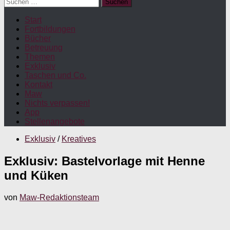
Suchen
nach:
Start
Fortbildungen
Bücher
Betreuung
Themen
Exklusiv
Taschen und Co.
Kontakt
Maw
Nichts verpassen!
App
Stellenangebote
Exklusiv
/
Kreatives
Exklusiv: Bastelvorlage mit Henne
und Küken
von
Maw-Redaktionsteam