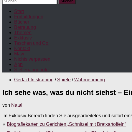
Suchen
nach:
Start
Fortbildungen
Bücher
Betreuung
Themen
Exklusiv
Taschen und Co.
Kontakt
Maw
Nichts verpassen!
App
Stellenangebote
Gedächtnistraining
/
Spiele
/
Wahrnehmung
Ich sehe was, was du nicht siehst – 
von
Natali
Im Exklusiv-Bereich finden Sie ausgearbeitetes und sofort ein
⭐
Biografiekarten zu Gerichten „Schnitzel mit Bratkartoffeln”