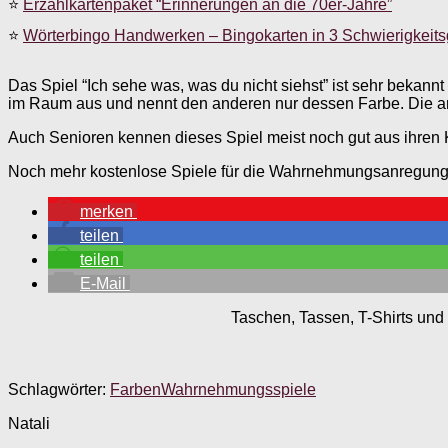
⭐
Erzählkartenpaket “Erinnerungen an die 70er-Jahre”
⭐
Wörterbingo Handwerken – Bingokarten in 3 Schwierigkeit
Das Spiel “Ich sehe was, was du nicht siehst” ist sehr bekann
im Raum aus und nennt den anderen nur dessen Farbe. Die an
Auch Senioren kennen dieses Spiel meist noch gut aus ihren K
Noch mehr kostenlose Spiele für die Wahrnehmungsanregung i
merken
teilen
teilen
E-Mail
Taschen, Tassen, T-Shirts und 
Schlagwörter:
Farben
Wahrnehmungsspiele
Natali