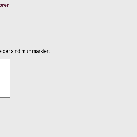
ioren
elder sind mit
*
markiert