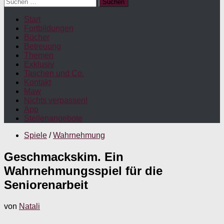
Suchen
nach:
Start
Fortbildungen
Bücher
Betreuung
Themen
Exklusiv
Taschen und Co.
Kontakt
Maw
Nichts verpassen!
App
Stellenangebote
Spiele
/
Wahrnehmung
Geschmackskim. Ein
Wahrnehmungsspiel für die
Seniorenarbeit
von
Natali