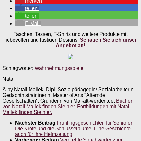
merken
teilen
teilen
E-Mail
Taschen, Tassen, T-Shirts und weitere Produkte mit
liebevollen und lustigen Designs.
Schauen Sie sich unser
Angebot an!
Schlagwörter:
Wahrnehmungsspiele
Natali
© by Natali Mallek. Dipl. Sozialpädagogin/ Sozialarbeiterin,
Gedächtnistraininerin, Master of Arts "Alternde
Gesellschaften", Gründerin von Mal-alt-werden.de.
Bücher
von Natali Mallek finden Sie hier.
Fortbildungen mit Natali
Mallek finden Sie hier.
Nächster Beitrag
Frühlingsgeschichten für Senioren.
Die Kröte und die Schlüsselblume. Eine Geschichte
auch für Ihre Heimzeitung
Vorheriger Beitrag
Verdrehte Sprichwörter zum