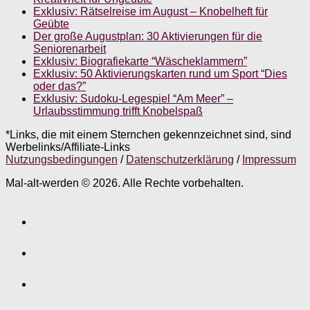
Exklusiv: Rätselreise im August – Knobelheft für
Geübte
Der große Augustplan: 30 Aktivierungen für die
Seniorenarbeit
Exklusiv: Biografiekarte “Wäscheklammern”
Exklusiv: 50 Aktivierungskarten rund um Sport “Dies
oder das?”
Exklusiv: Sudoku-Legespiel “Am Meer” –
Urlaubsstimmung trifft Knobelspaß
*Links, die mit einem Sternchen gekennzeichnet sind, sind
Werbelinks/Affiliate-Links
Nutzungsbedingungen
/
Datenschutzerklärung
/
Impressum
Mal-alt-werden © 2026. Alle Rechte vorbehalten.