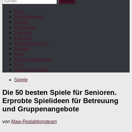
Suchen
nach:
Start
Fortbildungen
Bücher
Betreuung
Themen
Exklusiv
Taschen und Co.
Kontakt
Maw
Nichts verpassen!
App
Stellenangebote
Spiele
Die 50 besten Spiele für Senioren.
Erprobte Spielideen für Betreuung
und Gruppenangebote
von
Maw-Redaktionsteam