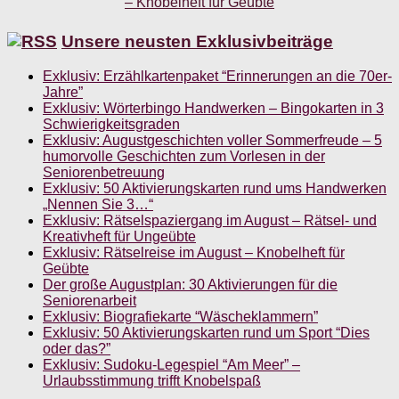
Unsere neusten Exklusivbeiträge
Exklusiv: Erzählkartenpaket “Erinnerungen an die 70er-
Jahre”
Exklusiv: Wörterbingo Handwerken – Bingokarten in 3
Schwierigkeitsgraden
Exklusiv: Augustgeschichten voller Sommerfreude – 5
humorvolle Geschichten zum Vorlesen in der
Seniorenbetreuung
Exklusiv: 50 Aktivierungskarten rund ums Handwerken
„Nennen Sie 3…“
Exklusiv: Rätselspaziergang im August – Rätsel- und
Kreativheft für Ungeübte
Exklusiv: Rätselreise im August – Knobelheft für
Geübte
Der große Augustplan: 30 Aktivierungen für die
Seniorenarbeit
Exklusiv: Biografiekarte “Wäscheklammern”
Exklusiv: 50 Aktivierungskarten rund um Sport “Dies
oder das?”
Exklusiv: Sudoku-Legespiel “Am Meer” –
Urlaubsstimmung trifft Knobelspaß