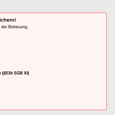
ichern!
n der Betreuung.
e (§53b SGB XI)