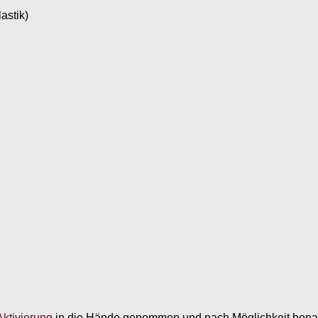
astik)
ktivierung
in die Hände genommen und nach Möglichkeit benan