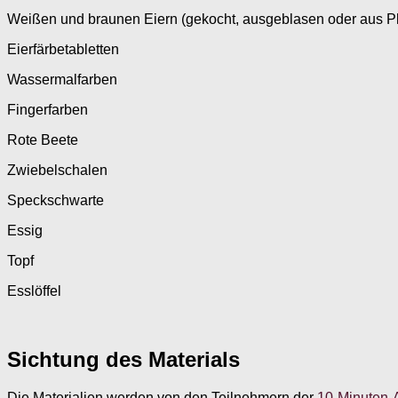
Weißen und braunen Eiern (gekocht, ausgeblasen oder aus Pl
Eierfärbetabletten
Wassermalfarben
Fingerfarben
Rote Beete
Zwiebelschalen
Speckschwarte
Essig
Topf
Esslöffel
Sichtung des Materials
Die Materialien werden von den Teilnehmern der
10-Minuten-A