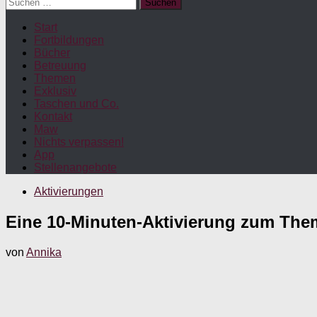
Suchen
nach:
Start
Fortbildungen
Bücher
Betreuung
Themen
Exklusiv
Taschen und Co.
Kontakt
Maw
Nichts verpassen!
App
Stellenangebote
Aktivierungen
Eine 10-Minuten-Aktivierung zum The
von
Annika