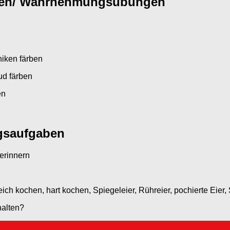
ngen/ Wahrnehmungsübungen
niken färben
ud färben
en
ngsaufgaben
erinnern
ich kochen, hart kochen, Spiegeleier, Rühreier, pochierte Eier,
halten?