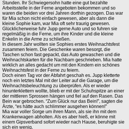
Stunden. Ihr Schwiegersohn hatte eine gut bezahlte
Arbeitsstelle in der Ferne angeboten bekommen und so
waren die beiden vor drei Jahren dorthin gezogen. Das war
für Mia schon nicht einfach gewesen, aber als dann die
kleine Sophie kam, war Mia oft sehr traurig gewesen.
Glücklicherweise fuhr Jupp gerne Auto und so fuhren sie
regelmäßig in die Ferne, um ihre Kinder und die kleine
Enkelin in die Arme zu schließen.
In diesem Jahr wollten sie Sophies erstes Weihnachtsfest
zusammen feiern. Die Geschenke waren besorgt, die
Taschen schon fast gepackt, das Auto gewaschen und die
Weihnachtskarten für die Nachbarn geschrieben. Mia hatte
wirklich an alles gedacht um mit den Kindern ein schönes
Weihnachtsfest in der Ferne zu feiern.
Doch einen Tag vor der Abfahrt geschah es. Jupp kletterte
noch ein letztes Mal mit der Leiter auf die Garage, um die
Weihnachtsbeleuchtung zu überprüfen. Als er wieder
hinunterklettern wollte, blieb er mit der Schuhspitze an einer
der mittleren Sprossen hängen und fiel auf den Rasen. Das
Bein war gebrochen. “Zum Glück nur das Bein!”, sagten die
Ärzte, “es hätte auch schlimmer ausgehen können!”
Mia war voller Sorge um ihren Mann, als sie ihn mit dem
Krankenwagen abholten. Als es aber hieß, er könne mit
einem Gipsverband sofort wieder nach Hause, beruhigte sie
sich ein wenig.