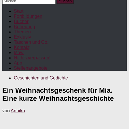
Suchen
nach:
Start
Fortbildungen
Bücher
Betreuung
Themen
Exklusiv
Taschen und Co.
Kontakt
Maw
Nichts verpassen!
App
Stellenangebote
Geschichten und Gedichte
Ein Weihnachtsgeschenk für Mia.
Eine kurze Weihnachtsgeschichte
von
Annika