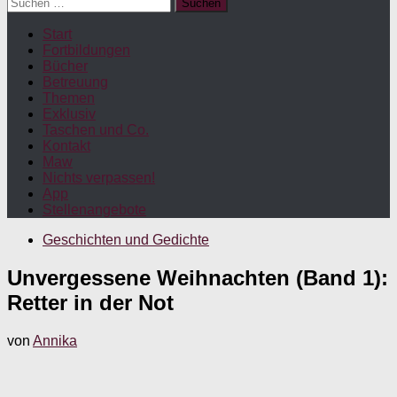
Suchen
nach:
Start
Fortbildungen
Bücher
Betreuung
Themen
Exklusiv
Taschen und Co.
Kontakt
Maw
Nichts verpassen!
App
Stellenangebote
Geschichten und Gedichte
Unvergessene Weihnachten (Band 1):
Retter in der Not
von
Annika