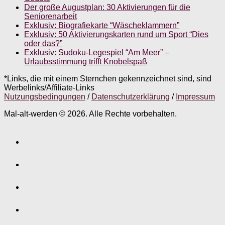
Der große Augustplan: 30 Aktivierungen für die
Seniorenarbeit
Exklusiv: Biografiekarte “Wäscheklammern”
Exklusiv: 50 Aktivierungskarten rund um Sport “Dies
oder das?”
Exklusiv: Sudoku-Legespiel “Am Meer” –
Urlaubsstimmung trifft Knobelspaß
*Links, die mit einem Sternchen gekennzeichnet sind, sind
Werbelinks/Affiliate-Links
Nutzungsbedingungen
/
Datenschutzerklärung
/
Impressum
Mal-alt-werden © 2026. Alle Rechte vorbehalten.