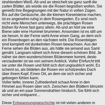
strahlendem Weiß. Ab und an streichelt sie ganz sanft die
zarten Blätter, als würde sie die Rosen begrüßen wollen. Sie
genießt ihre Begegnungen mit der Natur in vollen Zügen.
Bis auf die Geräusche, die die kleinen Kieselsteine machen,
ist es angenehm ruhig in dem Rosengarten. Es sind noch
nicht viele Menschen unterwegs, die prächtigen Rosen
blühen für Anne fast ganz allein. Ab und an hört sie eine
Biene oder eine Hummel brummen. Ansonsten ist es still um
sie herum. In der Ferne sieht Anne einen Gang, an dem sich
ein Rosenbogen an den nächsten reiht. Die Rosenbögen
sind komplett mit dunkelroten Rosen bewachsen. Aus der
Ferne sehen die Blüten aus, als hätte sie jemand aus Samt
genäht. Langsam nähert sich Anne diesem schönen Bild. Je
näher sie dem wunderschönen Blütenmeer kommt, desto
verzauberter ist sie von seinem Anblick. Voller Ehrfurcht tritt
sie unter die Rosen und fühlt sich dort unglaublich wohl. Es
scheint so, als bildeten die Rosen ein schützendes Dach
über ihrem Kopf. Einen Ort, an dem sie sich sicher und
geborgen fühlen kann.
Voller tiefer, innerer Zufriedenheit schaut Anne in den
Himmel aus Rosen über sich. Zwischen den Blättern blinzeln
ab und an ein paar Sonnenstrahlen hindurch. Sie fühlt sich
sicher und entspannt…
Diese
Entspannungsgeschichte
ist mit vielen anderen in