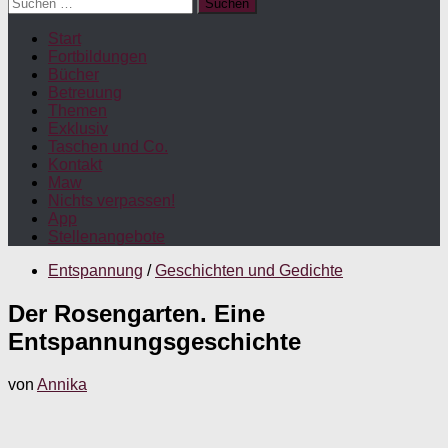
Suchen
nach:
Start
Fortbildungen
Bücher
Betreuung
Themen
Exklusiv
Taschen und Co.
Kontakt
Maw
Nichts verpassen!
App
Stellenangebote
Entspannung
/
Geschichten und Gedichte
Der Rosengarten. Eine
Entspannungsgeschichte
von
Annika