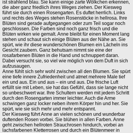
ist strahlend blau. Sie kann einige zarte Wölkchen erkennen,
die aber ganz friedlich ihres Weges ziehen. Der Kiesweg
führt sie durch einen Rosengarten. Es duftet herrlich. Links
und rechts des Weges stehen Rosenstöcke in hellrosa. Ihre
Blüten sind gerade aufgegangen oder zum Teil sogar noch
geschlossen. Die Farben sind noch ganz frisch und die
Blüten wirken wie gemalt. Anne bleibt für einen Moment lang
stehen und schaut sich einige Blüten aus der Nähe an. Sie
spürt, wie ihr diese wunderschönen Blumen ein Lächeln ins
Gesicht zaubern. Ganz behutsam nimmt sie eine der
rosafarbenen Blüten in die Hand und schnuppert daran.
Dabei versucht sie, so viel wie möglich von dem Duft in sich
aufzusaugen.
Anne fühlt sich sehr wohl zwischen all den Blumen. Sie spürt
eine tiefe innere Zufriedenheit und atmet mehrere Male tief
ein und aus. Ein und aus – ein und aus. Die frische Luft
erfüllt sie mit Leben, sie hat das Gefühl, dass sie lange nicht
so unbeschwert war. Ihre Schultern werden mit jedem Schritt
durch den Rosengarten immer leichter. Auch die Arme
schwingen ganz locker neben ihrem Körper hin und her. Sie
spürt, wie sie sich mehr und mehr entspannt.
Der Kiesweg führt Anne an vielen schönen und wunderbar
duftenden Rosen vorbei. Sie blühen in allen Farben. Anne
geht zwischen hellroten Strauchrosen hindurch, vorbei an
lachsfarbenen Kletterrosen und durch ein Blütenmeer in