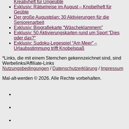
Kreativheft für Ungeübte
Exklusiv: Rätselreise im August – Knobelheft für
Geübte
Der große Augustplan: 30 Aktivierungen für die
Seniorenarbeit
Exklusiv: Biografiekarte “Wäscheklammern”
Exklusiv: 50 Aktivierungskarten rund um Sport “Dies
oder das?”
Exklusiv: Sudoku-Legespiel “Am Meer” –
Urlaubsstimmung trifft Knobelspaß
*Links, die mit einem Sternchen gekennzeichnet sind, sind
Werbelinks/Affiliate-Links
Nutzungsbedingungen
/
Datenschutzerklärung
/
Impressum
Mal-alt-werden © 2026. Alle Rechte vorbehalten.