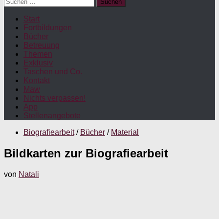
Suchen
nach:
Start
Fortbildungen
Bücher
Betreuung
Themen
Exklusiv
Taschen und Co.
Kontakt
Maw
Nichts verpassen!
App
Stellenangebote
Biografiearbeit
/
Bücher
/
Material
Bildkarten zur Biografiearbeit
von
Natali