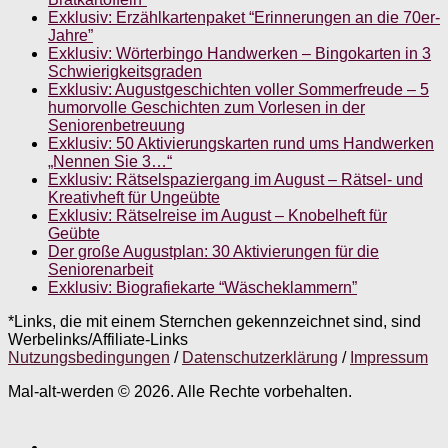
Exklusiv: Erzählkartenpaket “Erinnerungen an die 70er-
Jahre”
Exklusiv: Wörterbingo Handwerken – Bingokarten in 3
Schwierigkeitsgraden
Exklusiv: Augustgeschichten voller Sommerfreude – 5
humorvolle Geschichten zum Vorlesen in der
Seniorenbetreuung
Exklusiv: 50 Aktivierungskarten rund ums Handwerken
„Nennen Sie 3…“
Exklusiv: Rätselspaziergang im August – Rätsel- und
Kreativheft für Ungeübte
Exklusiv: Rätselreise im August – Knobelheft für
Geübte
Der große Augustplan: 30 Aktivierungen für die
Seniorenarbeit
Exklusiv: Biografiekarte “Wäscheklammern”
*Links, die mit einem Sternchen gekennzeichnet sind, sind
Werbelinks/Affiliate-Links
Nutzungsbedingungen
/
Datenschutzerklärung
/
Impressum
Mal-alt-werden © 2026. Alle Rechte vorbehalten.