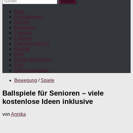
Suchen
nach:
Start
Fortbildungen
Bücher
Betreuung
Themen
Exklusiv
Taschen und Co.
Kontakt
Maw
Nichts verpassen!
App
Stellenangebote
Bewegung
/
Spiele
Ballspiele für Senioren – viele
kostenlose Ideen inklusive
von
Annika