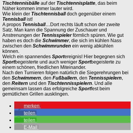
Tischtennisbälle
auf der
Tischtennisplatte
, das beim
Näher kommen immer lauter wird.
Wie klein der
Tischtennisball
doch gegenüber einem
Tennisball
ist!
A propos
Tennisball
…Dort rechts läuft schon der zweite
Satz. Man kann die Spannung der Zuschauer und
Anstrenungen der
Tennisspieler
förmlich spüren. Wie gut
haben es doch die
Schwimmer
, die sich im kühlen Nass
zwischen den
Schwimmrunden
ein wenig abkühlen
können.
Welch ein spannendes
Sport
ereignis! Hier begegnen sich
Sport
begeisterte und auch weniger
Sport
begeisterte zu
einem schönen, friedlichen Miteinander.
Nach den Turnieren folgen natürlich die Siegerehrungen bei
den
Schwimmern
, den
Fußballern
, den
Tennisspielern
,
den
Reitern
und den
Tischtennisspielern
. Und alle
gemeinsam lassen das erfolgreiche
Sport
fest beim
gemütlichen Grillen ausklingen.
merken
teilen
teilen
E-Mail