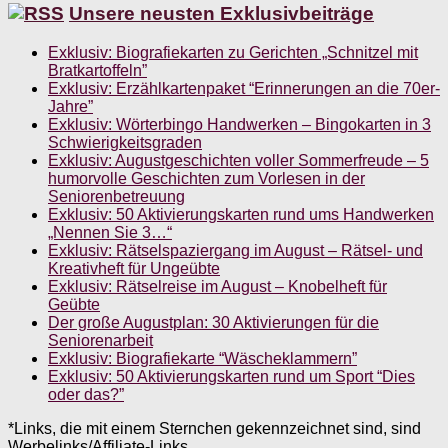
Unsere neusten Exklusivbeiträge
Exklusiv: Biografiekarten zu Gerichten „Schnitzel mit
Bratkartoffeln”
Exklusiv: Erzählkartenpaket “Erinnerungen an die 70er-
Jahre”
Exklusiv: Wörterbingo Handwerken – Bingokarten in 3
Schwierigkeitsgraden
Exklusiv: Augustgeschichten voller Sommerfreude – 5
humorvolle Geschichten zum Vorlesen in der
Seniorenbetreuung
Exklusiv: 50 Aktivierungskarten rund ums Handwerken
„Nennen Sie 3…“
Exklusiv: Rätselspaziergang im August – Rätsel- und
Kreativheft für Ungeübte
Exklusiv: Rätselreise im August – Knobelheft für
Geübte
Der große Augustplan: 30 Aktivierungen für die
Seniorenarbeit
Exklusiv: Biografiekarte “Wäscheklammern”
Exklusiv: 50 Aktivierungskarten rund um Sport “Dies
oder das?”
*Links, die mit einem Sternchen gekennzeichnet sind, sind
Werbelinks/Affiliate-Links