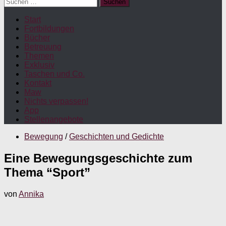
Suchen
nach:
Start
Fortbildungen
Bücher
Betreuung
Themen
Exklusiv
Taschen und Co.
Kontakt
Maw
Nichts verpassen!
App
Stellenangebote
Bewegung
/
Geschichten und Gedichte
Eine Bewegungsgeschichte zum
Thema “Sport”
von
Annika