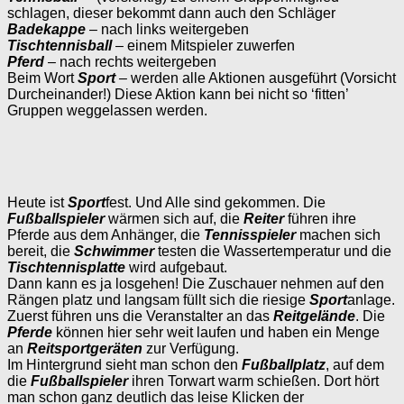
schlagen, dieser bekommt dann auch den Schläger
Badekappe
– nach links weitergeben
Tischtennisball
– einem Mitspieler zuwerfen
Pferd
– nach rechts weitergeben
Beim Wort
Sport
–
werden alle Aktionen ausgeführt (Vorsicht
Durcheinander!) Diese Aktion kann bei nicht so ‘fitten’
Gruppen weggelassen werden.
Heute ist
Sport
fest. Und Alle sind gekommen. Die
Fußballspieler
wärmen sich auf, die
Reiter
führen ihre
Pferde aus dem Anhänger, die
Tennisspieler
machen sich
bereit, die
Schwimmer
testen die Wassertemperatur und die
Tischtennisplatte
wird aufgebaut.
Dann kann es ja losgehen! Die Zuschauer nehmen auf den
Rängen platz und langsam füllt sich die riesige
Sport
anlage.
Zuerst führen uns die Veranstalter an das
Reitgelände
. Die
Pferde
können hier sehr weit laufen und haben ein Menge
an
Reitsportgeräten
zur Verfügung.
Im Hintergrund sieht man schon den
Fußballplatz
, auf dem
die
Fußballspieler
ihren Torwart warm schießen. Dort hört
man schon ganz deutlich das leise Klicken der