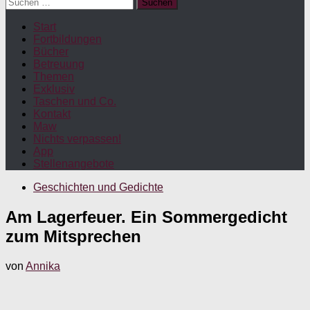
Suchen
nach:
Start
Fortbildungen
Bücher
Betreuung
Themen
Exklusiv
Taschen und Co.
Kontakt
Maw
Nichts verpassen!
App
Stellenangebote
Geschichten und Gedichte
Am Lagerfeuer. Ein Sommergedicht
zum Mitsprechen
von
Annika