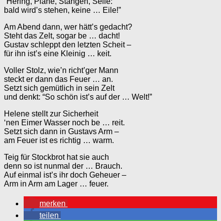
“Hering, Plane, Stangen, Seile:
bald wird’s stehen, keine … Eile!”
Am Abend dann, wer hätt’s gedacht?
Steht das Zelt, sogar be … dacht!
Gustav schleppt den letzten Scheit –
für ihn ist’s eine Kleinig … keit.
Voller Stolz, wie’n richt’ger Mann
steckt er dann das Feuer … an.
Setzt sich gemütlich in sein Zelt
und denkt: “So schön ist’s auf der … Welt!”
Helene stellt zur Sicherheit
‘nen Eimer Wasser noch be … reit.
Setzt sich dann in Gustavs Arm –
am Feuer ist es richtig … warm.
Teig für Stockbrot hat sie auch
denn so ist nunmal der … Brauch.
Auf einmal ist’s ihr doch Geheuer –
Arm in Arm am Lager … feuer.
merken
teilen