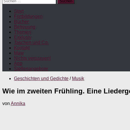
Suchen
nach:
Start
Fortbildungen
Bücher
Betreuung
Themen
Exklusiv
Taschen und Co.
Kontakt
Maw
Nichts verpassen!
App
Stellenangebote
Geschichten und Gedichte
/
Musik
Wie im zweiten Frühling. Eine Liederg
von
Annika