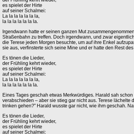
es spielet der Hirte
auf seiner Schalmei:
La la la la la la la,
la la la la la la la.
Irgendwann hatte er seinen ganzen Mut zusammengenommen und
Straßenbahn zu treffen. Doch irgendwann, und zwar eigentlich
die Terese jeden Morgen besuchte, um auf ihre Enkel aufzupa
sie aus, verfinsterte sich seine Mine und er hatte den Rest 
Es tönen die Lieder,
der Frühling kehrt wieder,
es spielet der Hirte
auf seiner Schalmei:
La la la la la la la,
la la la la la la la.
Eines Tages geschah etwas Merkwürdiges. Harald sah schon 
verabschieden – aber sie stieg gar nicht aus. Terese lächelte 
trinken gehen?” Harald wusste gar nicht, wie ihm geschah. Natür
Es tönen die Lieder,
der Frühling kehrt wieder,
es spielet der Hirte
auf seiner Schalmei: