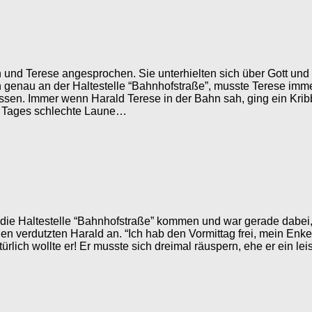
 Terese angesprochen. Sie unterhielten sich über Gott und d
 genau an der Haltestelle “Bahnhofstraße”, musste Terese immer
ssen. Immer wenn Harald Terese in der Bahn sah, ging ein Krib
des Tages schlechte Laune…
die Haltestelle “Bahnhofstraße” kommen und war gerade dabei
den verdutzten Harald an. “Ich hab den Vormittag frei, mein Enke
lich wollte er! Er musste sich dreimal räuspern, ehe er ein leise