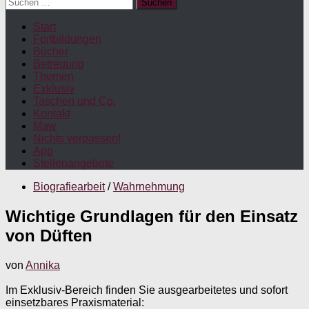
Suchen
nach:
Start
Fortbildungen
Bücher
Betreuung
Themen
Exklusiv
Taschen und Co.
Kontakt
Maw
Nichts verpassen!
App
Stellenangebote
Biografiearbeit
/
Wahrnehmung
Wichtige Grundlagen für den Einsatz
von Düften
von
Annika
Im Exklusiv-Bereich finden Sie ausgearbeitetes und sofort
einsetzbares Praxismaterial: