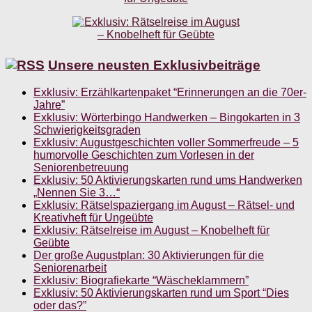
Unsere neusten Exklusivbeiträge
Exklusiv: Erzählkartenpaket “Erinnerungen an die 70er-
Jahre”
Exklusiv: Wörterbingo Handwerken – Bingokarten in 3
Schwierigkeitsgraden
Exklusiv: Augustgeschichten voller Sommerfreude – 5
humorvolle Geschichten zum Vorlesen in der
Seniorenbetreuung
Exklusiv: 50 Aktivierungskarten rund ums Handwerken
„Nennen Sie 3…“
Exklusiv: Rätselspaziergang im August – Rätsel- und
Kreativheft für Ungeübte
Exklusiv: Rätselreise im August – Knobelheft für
Geübte
Der große Augustplan: 30 Aktivierungen für die
Seniorenarbeit
Exklusiv: Biografiekarte “Wäscheklammern”
Exklusiv: 50 Aktivierungskarten rund um Sport “Dies
oder das?”