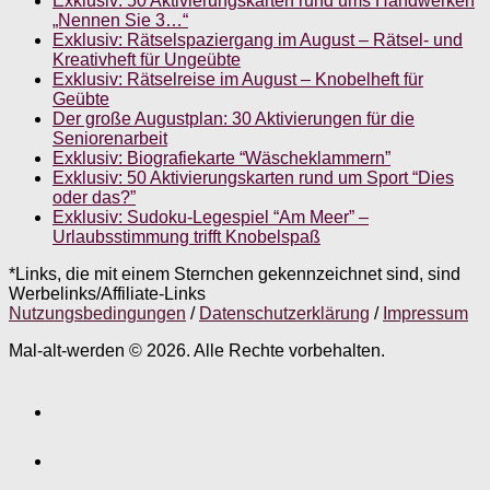
Exklusiv: 50 Aktivierungskarten rund ums Handwerken
„Nennen Sie 3…“
Exklusiv: Rätselspaziergang im August – Rätsel- und
Kreativheft für Ungeübte
Exklusiv: Rätselreise im August – Knobelheft für
Geübte
Der große Augustplan: 30 Aktivierungen für die
Seniorenarbeit
Exklusiv: Biografiekarte “Wäscheklammern”
Exklusiv: 50 Aktivierungskarten rund um Sport “Dies
oder das?”
Exklusiv: Sudoku-Legespiel “Am Meer” –
Urlaubsstimmung trifft Knobelspaß
*Links, die mit einem Sternchen gekennzeichnet sind, sind
Werbelinks/Affiliate-Links
Nutzungsbedingungen
/
Datenschutzerklärung
/
Impressum
Mal-alt-werden © 2026. Alle Rechte vorbehalten.