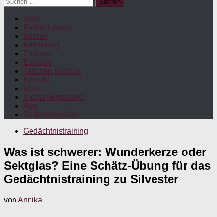
Suchen
nach:
Start
Fortbildungen
Bücher
Betreuung
Themen
Exklusiv
Taschen und Co.
Kontakt
Maw
Nichts verpassen!
App
Stellenangebote
Gedächtnistraining
Was ist schwerer: Wunderkerze oder
Sektglas? Eine Schätz-Übung für das
Gedächtnistraining zu Silvester
von
Annika