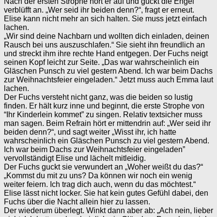
Nach der ersten Strophe hört er auf und guckt die Engel
verblüfft an. „Wer seid ihr beiden denn?“, fragt er erneut.
Elise kann nicht mehr an sich halten. Sie muss jetzt einfach
lachen.
„Wir sind deine Nachbarn und wollten dich einladen, deinen
Rausch bei uns auszuschlafen.“ Sie sieht ihn freundlich an
und streckt ihm ihre rechte Hand entgegen. Der Fuchs neigt
seinen Kopf leicht zur Seite. „Das war wahrscheinlich ein
Gläschen Punsch zu viel gestern Abend. Ich war beim Dachs
zur Weihnachtsfeier eingeladen.“ Jetzt muss auch Emma laut
lachen.
Der Fuchs versteht nicht ganz, was die beiden so lustig
finden. Er hält kurz inne und beginnt, die erste Strophe von
“Ihr Kinderlein kommet” zu singen. Relativ textsicher muss
man sagen. Beim Refrain hört er mittendrin auf: „Wer seid ihr
beiden denn?“, und sagt weiter „Wisst ihr, ich hatte
wahrscheinlich ein Gläschen Punsch zu viel gestern Abend.
Ich war beim Dachs zur Weihnachtsfeier eingeladen”
vervollständigt Elise und lächelt mitleidig.
Der Fuchs guckt sie verwundert an „Woher weißt du das?“
„Kommst du mit zu uns? Da können wir noch ein wenig
weiter feiern. Ich trag dich auch, wenn du das möchtest.“
Elise lässt nicht locker. Sie hat kein gutes Gefühl dabei, den
Fuchs über die Nacht allein hier zu lassen.
Der wiederum überlegt. Winkt dann aber ab: „Ach nein, lieber