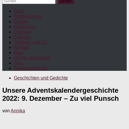
Suchen
nach:
Start
Fortbildungen
Bücher
Betreuung
Themen
Exklusiv
Taschen und Co.
Kontakt
Maw
Nichts verpassen!
App
Stellenangebote
Geschichten und Gedichte
Unsere Adventskalendergeschichte
2022: 9. Dezember – Zu viel Punsch
von
Annika