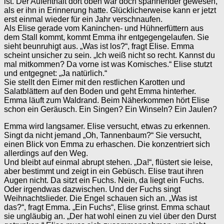
ist. Der Aufenthalt dort oben war doch spannender gewesen,
als er ihn in Erinnerung hatte. Glücklicherweise kann er jetzt
erst einmal wieder für ein Jahr verschnaufen.
Als Elise gerade vom Kaninchen- und Hühnerfüttern aus
dem Stall kommt, kommt Emma ihr entgegengelaufen. Sie
sieht beunruhigt aus. „Was ist los?“, fragt Elise. Emma
scheint unsicher zu sein. „Ich weiß nicht so recht. Kannst du
mal mitkommen? Da vorne ist was Komisches.“ Elise stutzt
und entgegnet: „Ja natürlich.“
Sie stellt den Eimer mit den restlichen Karotten und
Salatblättern auf den Boden und geht Emma hinterher.
Emma läuft zum Waldrand. Beim Näherkommen hört Elise
schon ein Geräusch. Ein Singen? Ein Winseln? Ein Jaulen?
Emma wird langsamer. Elise versucht, etwas zu erkennen.
Singt da nicht jemand „Oh, Tannenbaum?“ Sie versucht,
einen Blick von Emma zu erhaschen. Die konzentriert sich
allerdings auf den Weg.
Und bleibt auf einmal abrupt stehen. „Da!“, flüstert sie leise,
aber bestimmt und zeigt in ein Gebüsch. Elise traut ihren
Augen nicht. Da sitzt ein Fuchs. Nein, da liegt ein Fuchs.
Oder irgendwas dazwischen. Und der Fuchs singt
Weihnachtslieder. Die Engel schauen sich an. „Was ist
das?“, fragt Emma. „Ein Fuchs“, Elise grinst. Emma schaut
sie ungläubig an. „Der hat wohl einen zu viel über den Durst