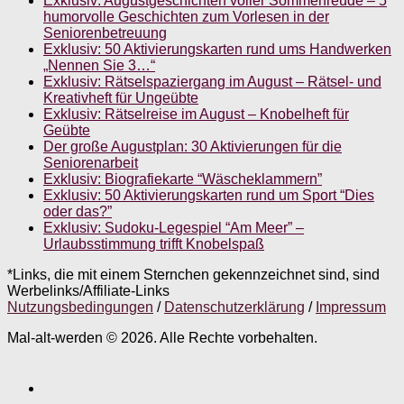
Exklusiv: Augustgeschichten voller Sommerfreude – 5
humorvolle Geschichten zum Vorlesen in der
Seniorenbetreuung
Exklusiv: 50 Aktivierungskarten rund ums Handwerken
„Nennen Sie 3…“
Exklusiv: Rätselspaziergang im August – Rätsel- und
Kreativheft für Ungeübte
Exklusiv: Rätselreise im August – Knobelheft für
Geübte
Der große Augustplan: 30 Aktivierungen für die
Seniorenarbeit
Exklusiv: Biografiekarte “Wäscheklammern”
Exklusiv: 50 Aktivierungskarten rund um Sport “Dies
oder das?”
Exklusiv: Sudoku-Legespiel “Am Meer” –
Urlaubsstimmung trifft Knobelspaß
*Links, die mit einem Sternchen gekennzeichnet sind, sind
Werbelinks/Affiliate-Links
Nutzungsbedingungen
/
Datenschutzerklärung
/
Impressum
Mal-alt-werden © 2026. Alle Rechte vorbehalten.