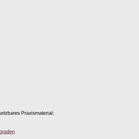
setzbares Praxismaterial:
sgraden