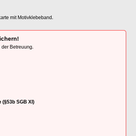
karte mit Motivklebeband.
ichern!
n der Betreuung.
e (§53b SGB XI)