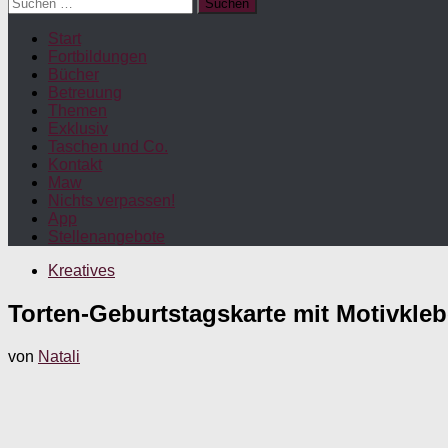
Suchen
nach:
Start
Fortbildungen
Bücher
Betreuung
Themen
Exklusiv
Taschen und Co.
Kontakt
Maw
Nichts verpassen!
App
Stellenangebote
Kreatives
Torten-Geburtstagskarte mit Motivkle
von
Natali