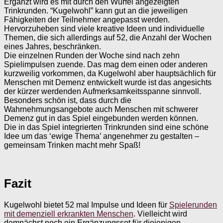
Ergänzt wird es mit durch den Würfel angezeigten
Trinkrunden. “Kugelwohl” kann gut an die jeweiligen
Fähigkeiten der Teilnehmer angepasst werden.
Hervorzuheben sind viele kreative Ideen und individuelle
Themen, die sich allerdings auf 52, die Anzahl der Wochen
eines Jahres, beschränken.
Die einzelnen Runden der Woche sind nach zehn
Spielimpulsen zuende. Das mag dem einen oder anderen
kurzweilig vorkommen, da Kugelwohl aber hauptsächlich für
Menschen mit Demenz entwickelt wurde ist das angesichts
der kürzer werdenden Aufmerksamkeitsspanne sinnvoll.
Besonders schön ist, dass durch die
Wahrnehmungsangebote auch Menschen mit schwerer
Demenz gut in das Spiel eingebunden werden können.
Die in das Spiel integrierten Trinkrunden sind eine schöne
Idee um das ‘ewige Thema’ angenehmer zu gestalten –
gemeinsam Trinken macht mehr Spaß!
Fazit
Kugelwohl bietet 52 mal Impulse und Ideen für
Spielerunden
mit demenziell erkrankten Menschen
. Vielleicht wird
demnächst noch ein Ergänzungsset für diejenigen