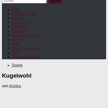
Suchen
nach:
Start
Fortbildungen
Bücher
Betreuung
Themen
Exklusiv
Taschen und Co.
Kontakt
Maw
Nichts verpassen!
App
Stellenangebote
Spiele
Kugelwohl
von
Annika