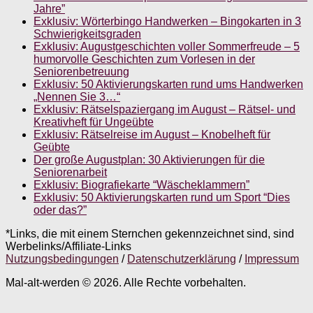
Jahre”
Exklusiv: Wörterbingo Handwerken – Bingokarten in 3
Schwierigkeitsgraden
Exklusiv: Augustgeschichten voller Sommerfreude – 5
humorvolle Geschichten zum Vorlesen in der
Seniorenbetreuung
Exklusiv: 50 Aktivierungskarten rund ums Handwerken
„Nennen Sie 3…“
Exklusiv: Rätselspaziergang im August – Rätsel- und
Kreativheft für Ungeübte
Exklusiv: Rätselreise im August – Knobelheft für
Geübte
Der große Augustplan: 30 Aktivierungen für die
Seniorenarbeit
Exklusiv: Biografiekarte “Wäscheklammern”
Exklusiv: 50 Aktivierungskarten rund um Sport “Dies
oder das?”
*Links, die mit einem Sternchen gekennzeichnet sind, sind
Werbelinks/Affiliate-Links
Nutzungsbedingungen
/
Datenschutzerklärung
/
Impressum
Mal-alt-werden © 2026. Alle Rechte vorbehalten.