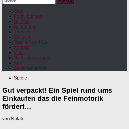
Suchen
nach:
Start
Fortbildungen
Bücher
Betreuung
Themen
Exklusiv
Taschen und Co.
Kontakt
Maw
Nichts verpassen!
App
Stellenangebote
Spiele
Gut verpackt! Ein Spiel rund ums
Einkaufen das die Feinmotorik
fördert…
von
Natali