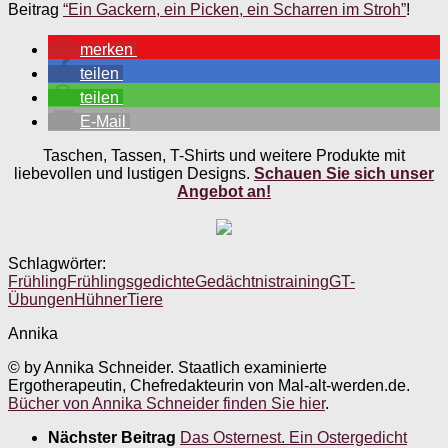
Beitrag
“Ein Gackern, ein Picken, ein Scharren im Stroh”
!
merken
teilen
teilen
E-Mail
Taschen, Tassen, T-Shirts und weitere Produkte mit
liebevollen und lustigen Designs.
Schauen Sie sich unser
Angebot an!
Schlagwörter:
Frühling
Frühlingsgedichte
Gedächtnistraining
GT-
Übungen
Hühner
Tiere
Annika
© by Annika Schneider. Staatlich examinierte
Ergotherapeutin, Chefredakteurin von Mal-alt-werden.de.
Bücher von Annika Schneider finden Sie hier
.
Nächster Beitrag
Das Osternest. Ein Ostergedicht