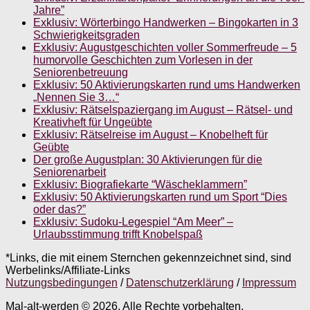
Jahre”
Exklusiv: Wörterbingo Handwerken – Bingokarten in 3
Schwierigkeitsgraden
Exklusiv: Augustgeschichten voller Sommerfreude – 5
humorvolle Geschichten zum Vorlesen in der
Seniorenbetreuung
Exklusiv: 50 Aktivierungskarten rund ums Handwerken
„Nennen Sie 3…“
Exklusiv: Rätselspaziergang im August – Rätsel- und
Kreativheft für Ungeübte
Exklusiv: Rätselreise im August – Knobelheft für
Geübte
Der große Augustplan: 30 Aktivierungen für die
Seniorenarbeit
Exklusiv: Biografiekarte “Wäscheklammern”
Exklusiv: 50 Aktivierungskarten rund um Sport “Dies
oder das?”
Exklusiv: Sudoku-Legespiel “Am Meer” –
Urlaubsstimmung trifft Knobelspaß
*Links, die mit einem Sternchen gekennzeichnet sind, sind
Werbelinks/Affiliate-Links
Nutzungsbedingungen
/
Datenschutzerklärung
/
Impressum
Mal-alt-werden © 2026. Alle Rechte vorbehalten.