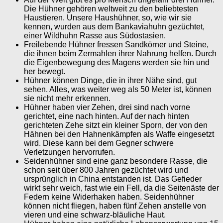
Die Hühner gehören weltweit zu den beliebtesten
Haustieren. Unsere Haushühner, so, wie wir sie
kennen, wurden aus dem Bankaviahuhn gezüchtet,
einer Wildhuhn Rasse aus Südostasien.
Freilebende Hühner fressen Sandkörner und Steine,
die ihnen beim Zermahlen ihrer Nahrung helfen. Durch
die Eigenbewegung des Magens werden sie hin und
her bewegt.
Hühner können Dinge, die in ihrer Nähe sind, gut
sehen. Alles, was weiter weg als 50 Meter ist, können
sie nicht mehr erkennen.
Hühner haben vier Zehen, drei sind nach vorne
gerichtet, eine nach hinten. Auf der nach hinten
gerichteten Zehe sitzt ein kleiner Sporn, der von den
Hähnen bei den Hahnenkämpfen als Waffe eingesetzt
wird. Diese kann bei dem Gegner schwere
Verletzungen hervorrufen.
Seidenhühner sind eine ganz besondere Rasse, die
schon seit über 800 Jahren gezüchtet wird und
ursprünglich in China entstanden ist. Das Gefieder
wirkt sehr weich, fast wie ein Fell, da die Seitenäste der
Federn keine Widerhaken haben. Seidenhühner
können nicht fliegen, haben fünf Zehen anstelle von
vieren und eine schwarz-bläuliche Haut.