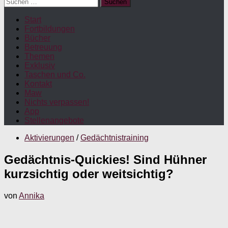
Suchen
nach:
Start
Fortbildungen
Bücher
Betreuung
Themen
Exklusiv
Taschen und Co.
Kontakt
Maw
Nichts verpassen!
App
Stellenangebote
Aktivierungen
/
Gedächtnistraining
Gedächtnis-Quickies! Sind Hühner
kurzsichtig oder weitsichtig?
von
Annika