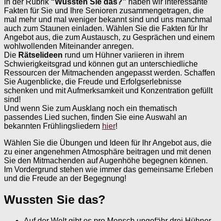
In der Rubrik
“Wussten Sie das?”
haben wir interessante
Fakten für Sie und Ihre Senioren zusammengetragen, die
mal mehr und mal weniger bekannt sind und uns manchmal
auch zum Staunen einladen. Wählen Sie die Fakten für Ihr
Angebot aus, die zum Austausch, zu Gesprächen und einem
wohlwollenden Miteinander anregen.
Die
Rätselideen
rund um Hühner variieren in ihrem
Schwierigkeitsgrad und können gut an unterschiedliche
Ressourcen der Mitmachenden angepasst werden. Schaffen
Sie Augenblicke, die Freude und Erfolgserlebnisse
schenken und mit Aufmerksamkeit und Konzentration gefüllt
sind!
Und wenn Sie zum Ausklang noch ein thematisch
passendes Lied suchen, finden Sie eine Auswahl an
bekannten Frühlingsliedern
hier
!
Wählen Sie die Übungen und Ideen für Ihr Angebot aus, die
zu einer angenehmen Atmosphäre beitragen und mit denen
Sie den Mitmachenden auf Augenhöhe begegnen können.
Im Vordergrund stehen wie immer das gemeinsame Erleben
und die Freude an der Begegnung!
Wussten Sie das?
Auf der Welt gibt es pro Mensch ungefähr drei Hühner.