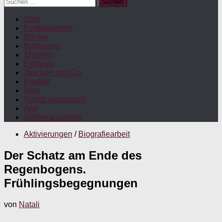
Suchen
nach:
Start
Fortbildungen
Bücher
Betreuung
Themen
Exklusiv
Taschen und Co.
Kontakt
Maw
Nichts verpassen!
App
Stellenangebote
Aktivierungen
/
Biografiearbeit
Der Schatz am Ende des
Regenbogens.
Frühlingsbegegnungen
von
Natali