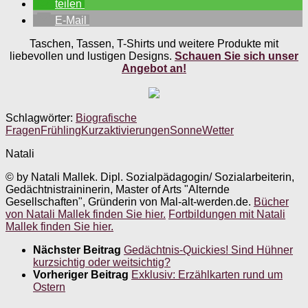
teilen
E-Mail
Taschen, Tassen, T-Shirts und weitere Produkte mit
liebevollen und lustigen Designs.
Schauen Sie sich unser
Angebot an!
Schlagwörter:
Biografische
Fragen
Frühling
Kurzaktivierungen
Sonne
Wetter
Natali
© by Natali Mallek. Dipl. Sozialpädagogin/ Sozialarbeiterin,
Gedächtnistraininerin, Master of Arts "Alternde
Gesellschaften", Gründerin von Mal-alt-werden.de.
Bücher
von Natali Mallek finden Sie hier.
Fortbildungen mit Natali
Mallek finden Sie hier.
Nächster Beitrag
Gedächtnis-Quickies! Sind Hühner
kurzsichtig oder weitsichtig?
Vorheriger Beitrag
Exklusiv: Erzählkarten rund um
Ostern