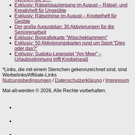
Exklusiv: Rätselspaziergang im August – Rätsel- und
Kreativheft für Ungeübte
Exklusiv: Rätselreise im August – Knobelheft für
Geübte
Der große Augustplan: 30 Aktivierungen für die
Seniorenarbeit
Exklusiv: Biografiekarte “Wäscheklammern”
Exklusiv: 50 Aktivierungskarten rund um Sport “Dies
oder das?”
Exklusiv: Sudoku-Legespiel “Am Meer” –
Urlaubsstimmung trifft Knobelspaß
*Links, die mit einem Sternchen gekennzeichnet sind, sind
Werbelinks/Affiliate-Links
Nutzungsbedingungen
/
Datenschutzerklärung
/
Impressum
Mal-alt-werden © 2026. Alle Rechte vorbehalten.