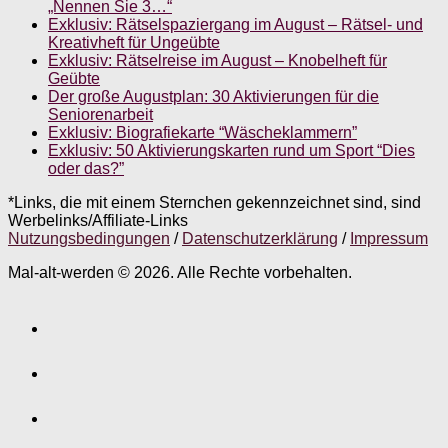
„Nennen Sie 3…“
Exklusiv: Rätselspaziergang im August – Rätsel- und
Kreativheft für Ungeübte
Exklusiv: Rätselreise im August – Knobelheft für
Geübte
Der große Augustplan: 30 Aktivierungen für die
Seniorenarbeit
Exklusiv: Biografiekarte “Wäscheklammern”
Exklusiv: 50 Aktivierungskarten rund um Sport “Dies
oder das?”
*Links, die mit einem Sternchen gekennzeichnet sind, sind
Werbelinks/Affiliate-Links
Nutzungsbedingungen
/
Datenschutzerklärung
/
Impressum
Mal-alt-werden © 2026. Alle Rechte vorbehalten.