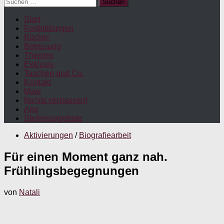
Suchen
nach:
Start
Fortbildungen
Bücher
Betreuung
Themen
Exklusiv
Taschen und Co.
Kontakt
Maw
Nichts verpassen!
App
Stellenangebote
Aktivierungen
/
Biografiearbeit
Für einen Moment ganz nah.
Frühlingsbegegnungen
von
Natali