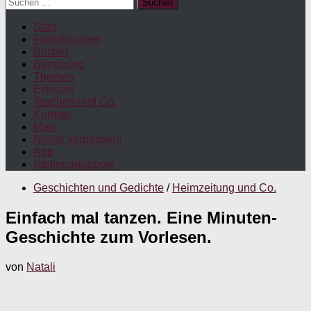
Suchen
nach:
Start
Fortbildungen
Bücher
Betreuung
Themen
Exklusiv
Taschen und Co.
Kontakt
Maw
Nichts verpassen!
App
Stellenangebote
Geschichten und Gedichte
/
Heimzeitung und Co.
Einfach mal tanzen. Eine Minuten-
Geschichte zum Vorlesen.
von
Natali