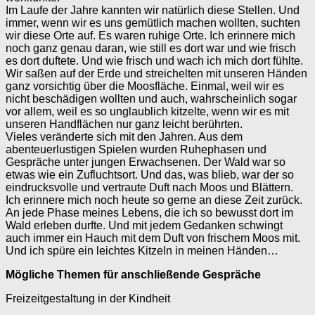
Im Laufe der Jahre kannten wir natürlich diese Stellen. Und
immer, wenn wir es uns gemütlich machen wollten, suchten
wir diese Orte auf. Es waren ruhige Orte. Ich erinnere mich
noch ganz genau daran, wie still es dort war und wie frisch
es dort duftete. Und wie frisch und wach ich mich dort fühlte.
Wir saßen auf der Erde und streichelten mit unseren Händen
ganz vorsichtig über die Moosfläche. Einmal, weil wir es
nicht beschädigen wollten und auch, wahrscheinlich sogar
vor allem, weil es so unglaublich kitzelte, wenn wir es mit
unseren Handflächen nur ganz leicht berührten.
Vieles veränderte sich mit den Jahren. Aus dem
abenteuerlustigen Spielen wurden Ruhephasen und
Gespräche unter jungen Erwachsenen. Der Wald war so
etwas wie ein Zufluchtsort. Und das, was blieb, war der so
eindrucksvolle und vertraute Duft nach Moos und Blättern.
Ich erinnere mich noch heute so gerne an diese Zeit zurück.
An jede Phase meines Lebens, die ich so bewusst dort im
Wald erleben durfte. Und mit jedem Gedanken schwingt
auch immer ein Hauch mit dem Duft von frischem Moos mit.
Und ich spüre ein leichtes Kitzeln in meinen Händen…
Mögliche Themen für anschließende Gespräche
Freizeitgestaltung in der Kindheit