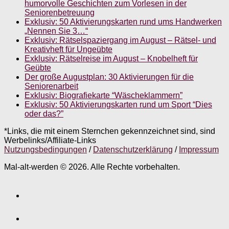
humorvolle Geschichten zum Vorlesen in der
Seniorenbetreuung
Exklusiv: 50 Aktivierungskarten rund ums Handwerken
„Nennen Sie 3…“
Exklusiv: Rätselspaziergang im August – Rätsel- und
Kreativheft für Ungeübte
Exklusiv: Rätselreise im August – Knobelheft für
Geübte
Der große Augustplan: 30 Aktivierungen für die
Seniorenarbeit
Exklusiv: Biografiekarte “Wäscheklammern”
Exklusiv: 50 Aktivierungskarten rund um Sport “Dies
oder das?”
*Links, die mit einem Sternchen gekennzeichnet sind, sind
Werbelinks/Affiliate-Links
Nutzungsbedingungen
/
Datenschutzerklärung
/
Impressum
Mal-alt-werden © 2026. Alle Rechte vorbehalten.