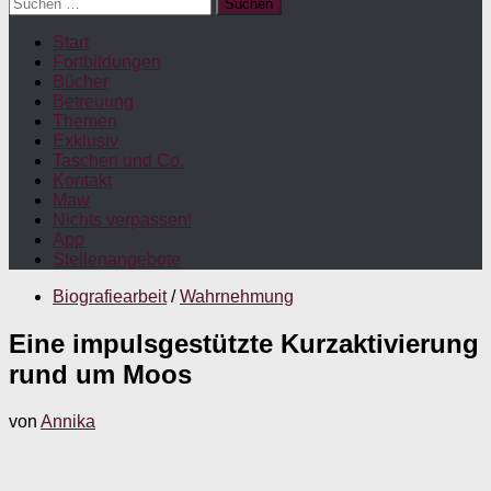
Suchen
nach:
Start
Fortbildungen
Bücher
Betreuung
Themen
Exklusiv
Taschen und Co.
Kontakt
Maw
Nichts verpassen!
App
Stellenangebote
Biografiearbeit
/
Wahrnehmung
Eine impulsgestützte Kurzaktivierung
rund um Moos
von
Annika