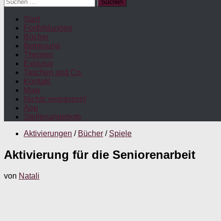
Suchen
nach:
Start
Fortbildungen
Bücher
Betreuung
Themen
Exklusiv
Taschen und Co.
Kontakt
Maw
Nichts verpassen!
App
Stellenangebote
Aktivierungen
/
Bücher
/
Spiele
Aktivierung für die Seniorenarbeit
von
Natali