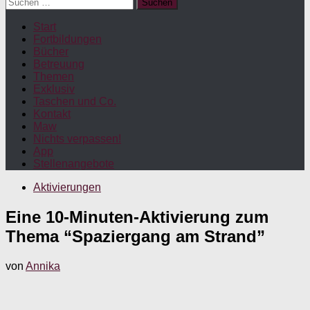
Suchen
nach:
Start
Fortbildungen
Bücher
Betreuung
Themen
Exklusiv
Taschen und Co.
Kontakt
Maw
Nichts verpassen!
App
Stellenangebote
Aktivierungen
Eine 10-Minuten-Aktivierung zum
Thema “Spaziergang am Strand”
von
Annika