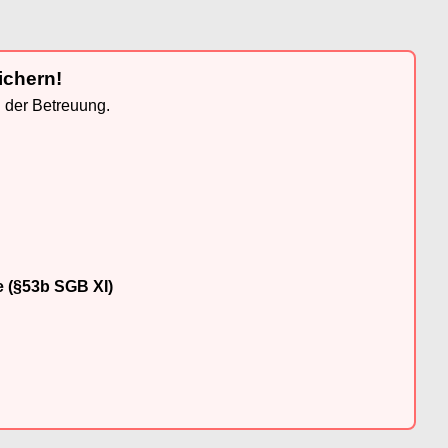
ichern!
n der Betreuung.
e (§53b SGB XI)