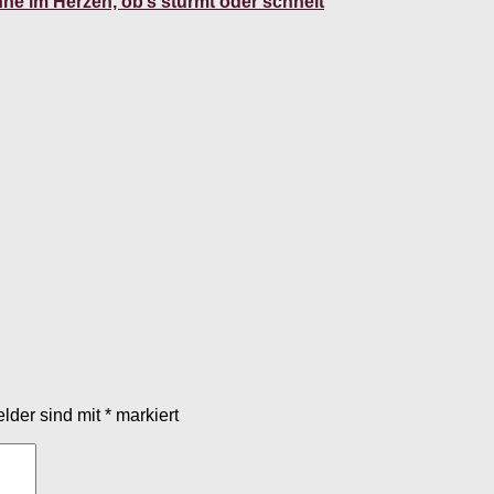
e im Herzen, ob’s stürmt oder schneit
elder sind mit
*
markiert