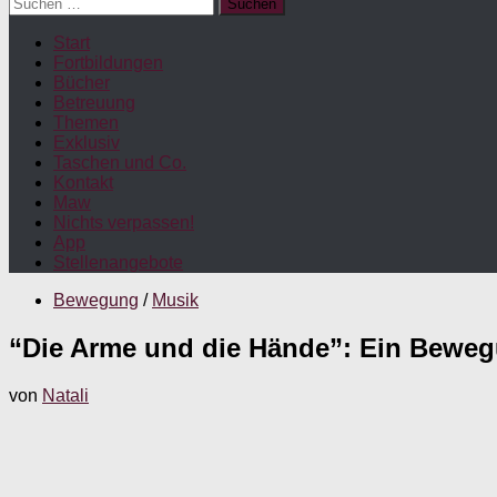
Suchen
nach:
Start
Fortbildungen
Bücher
Betreuung
Themen
Exklusiv
Taschen und Co.
Kontakt
Maw
Nichts verpassen!
App
Stellenangebote
Bewegung
/
Musik
“Die Arme und die Hände”: Ein Beweg
von
Natali