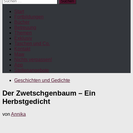
Suchen
nach:
Start
Fortbildungen
Bücher
Betreuung
Themen
Exklusiv
Taschen und Co.
Kontakt
Maw
Nichts verpassen!
App
Stellenangebote
Geschichten und Gedichte
Der Zwetschgenbaum – Ein
Herbstgedicht
von
Annika