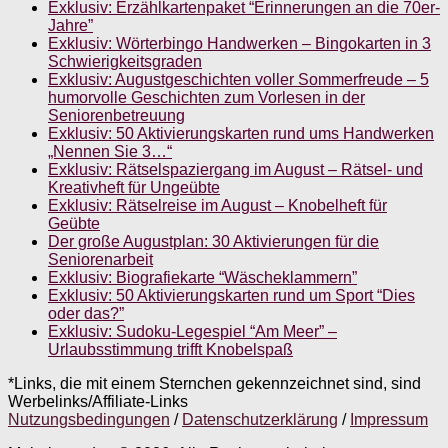
Exklusiv: Erzählkartenpaket “Erinnerungen an die 70er-
Jahre”
Exklusiv: Wörterbingo Handwerken – Bingokarten in 3
Schwierigkeitsgraden
Exklusiv: Augustgeschichten voller Sommerfreude – 5
humorvolle Geschichten zum Vorlesen in der
Seniorenbetreuung
Exklusiv: 50 Aktivierungskarten rund ums Handwerken
„Nennen Sie 3…“
Exklusiv: Rätselspaziergang im August – Rätsel- und
Kreativheft für Ungeübte
Exklusiv: Rätselreise im August – Knobelheft für
Geübte
Der große Augustplan: 30 Aktivierungen für die
Seniorenarbeit
Exklusiv: Biografiekarte “Wäscheklammern”
Exklusiv: 50 Aktivierungskarten rund um Sport “Dies
oder das?”
Exklusiv: Sudoku-Legespiel “Am Meer” –
Urlaubsstimmung trifft Knobelspaß
*Links, die mit einem Sternchen gekennzeichnet sind, sind
Werbelinks/Affiliate-Links
Nutzungsbedingungen
/
Datenschutzerklärung
/
Impressum