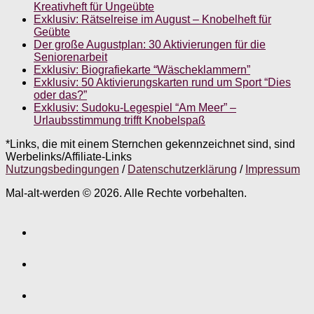
Kreativheft für Ungeübte
Exklusiv: Rätselreise im August – Knobelheft für
Geübte
Der große Augustplan: 30 Aktivierungen für die
Seniorenarbeit
Exklusiv: Biografiekarte “Wäscheklammern”
Exklusiv: 50 Aktivierungskarten rund um Sport “Dies
oder das?”
Exklusiv: Sudoku-Legespiel “Am Meer” –
Urlaubsstimmung trifft Knobelspaß
*Links, die mit einem Sternchen gekennzeichnet sind, sind
Werbelinks/Affiliate-Links
Nutzungsbedingungen
/
Datenschutzerklärung
/
Impressum
Mal-alt-werden © 2026. Alle Rechte vorbehalten.