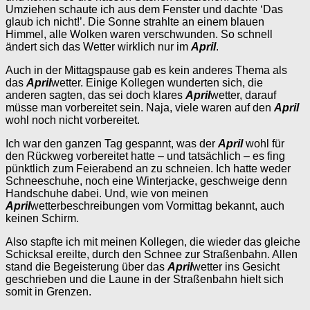
Umziehen schaute ich aus dem Fenster und dachte ‘Das
glaub ich nicht!’. Die Sonne strahlte an einem blauen
Himmel, alle Wolken waren verschwunden. So schnell
ändert sich das Wetter wirklich nur im
April
.
Auch in der Mittagspause gab es kein anderes Thema als
das
April
wetter. Einige Kollegen wunderten sich, die
anderen sagten, das sei doch klares
April
wetter, darauf
müsse man vorbereitet sein. Naja, viele waren auf den
April
wohl noch nicht vorbereitet.
Ich war den ganzen Tag gespannt, was der
April
wohl für
den Rückweg vorbereitet hatte – und tatsächlich – es fing
pünktlich zum Feierabend an zu schneien. Ich hatte weder
Schneeschuhe, noch eine Winterjacke, geschweige denn
Handschuhe dabei. Und, wie von meinen
April
wetterbeschreibungen vom Vormittag bekannt, auch
keinen Schirm.
Also stapfte ich mit meinen Kollegen, die wieder das gleiche
Schicksal ereilte, durch den Schnee zur Straßenbahn. Allen
stand die Begeisterung über das
April
wetter ins Gesicht
geschrieben und die Laune in der Straßenbahn hielt sich
somit in Grenzen.