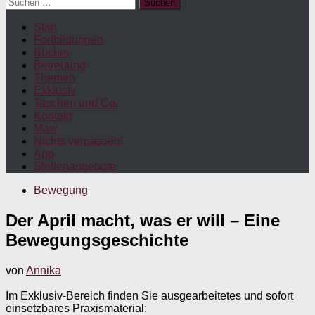
Suchen
nach:
Start
Fortbildungen
Bücher
Betreuung
Themen
Exklusiv
Taschen und Co.
Kontakt
Maw
Nichts verpassen!
App
Stellenangebote
Bewegung
Der April macht, was er will – Eine
Bewegungsgeschichte
von
Annika
Im Exklusiv-Bereich finden Sie ausgearbeitetes und sofort
einsetzbares Praxismaterial: