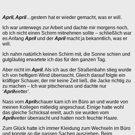
April, April
…gestern hat er wieder gemacht, was er will.
Ich war unterwegs zur Arbeit und dachte mir morgens noch,
ob ich nicht einen Schirm mitnehmen sollte – schließlich war
es Anfang
April
und der
April
macht ja bekanntlich, was er
will.
Ich nahm natürlich keinen Schirm mit, die Sonne schien und
gutgläubig erwartete ich das für den ganzen Tag.
Aber nicht im
April
. Als ich aus der Straßenbahn stieg wurde
ich von heftigem Wind überrascht. Gleich darauf folgte ein
kräftiger Schauer, der mir keine Zeit ließ, die Jacke richtig zu
zu machen – Ich war pitschenass und dachte nur
‘
April
wetter’.
Nass vom
April
schauer kam ich im Büro an und wurde von
meinen Kollegen mitleidig angeschaut. Einige hatte wohl
das gleiche Schicksal ereilt, auch sie wurden vom
April
wetter überrascht und hatten noch feuchte Haare.
Zum Glück hatte ich immer Kleidung zum Wechseln im Büro
und konnte so die nassen Sachen ausziehen. Beim